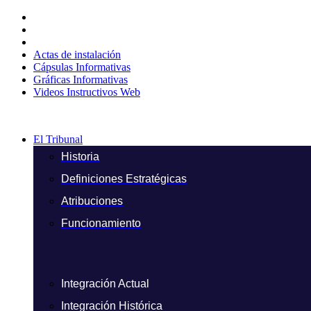
Ir
al
contenido
Actas de instalación
Cápsulas Informativas
Gráficas Informativas
Videos Instructivos Web
El Tribunal
Historia
Definiciones Estratégicas
Atribuciones
Funcionamiento
Integración Actual
Integración Histórica