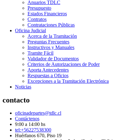
Anuarios TDLC
Presupuesto
Estados Financieros
Contratos
Contrataciones Públicas
Oficina Judicial
Acerca de la Tramitación
Preguntas Frecuentes
Instructivos y Manuales
Tramite Fácil
Validador de Documentos
Criterios de Autorizaciones de Poder
Aporta Antecedentes
Respuestas a Oficios
Excepciones a la Tramitación Electrónica
Noticias
contacto
oficinadepartes@tdlc.cl
Contáctenos
9:00 a 14:00 hs
tel:+56227538300
Huérfanos 670, Piso 19