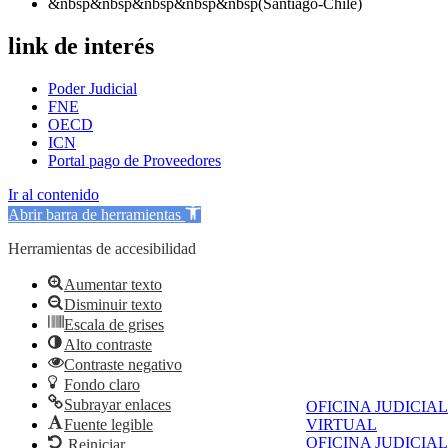
&nbsp&nbsp&nbsp&nbsp&nbsp(Santiago-Chile)
link de interés
Poder Judicial
FNE
OECD
ICN
Portal pago de Proveedores
Ir al contenido
Abrir barra de herramientas
Herramientas de accesibilidad
Aumentar texto
Disminuir texto
Escala de grises
Alto contraste
Contraste negativo
Fondo claro
Subrayar enlaces
OFICINA JUDICIAL
VIRTUAL
Fuente legible
OFICINA JUDICIAL
Reiniciar