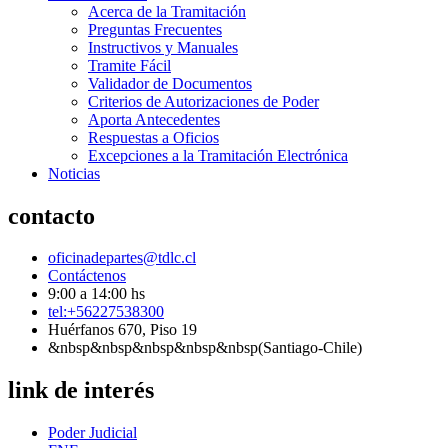
Acerca de la Tramitación
Preguntas Frecuentes
Instructivos y Manuales
Tramite Fácil
Validador de Documentos
Criterios de Autorizaciones de Poder
Aporta Antecedentes
Respuestas a Oficios
Excepciones a la Tramitación Electrónica
Noticias
contacto
oficinadepartes@tdlc.cl
Contáctenos
9:00 a 14:00 hs
tel:+56227538300
Huérfanos 670, Piso 19
&nbsp&nbsp&nbsp&nbsp&nbsp(Santiago-Chile)
link de interés
Poder Judicial