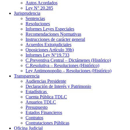
Autos Acordados
Ley N° 20.285
Jurisprudencia
Sentencias
Resoluciones
Informes Leyes Especiales
Recomendaciones Normativas
Instrucciones de carácter general
Acuerdos Extrajudiciales
Oposiciones Artículo 39h)
Informes Ley N°19.733
C.Preventiva Central – Dictámenes (Histórico)
C.Resolutiva – Resoluciones (Histórico)
Ley Antimonopolio – Resoluciones (Histórico)
Transparencia
Audiencias Presidente
Declaración de Interés y Patrimonio
Estadísticas
Cuenta Pública TDLC
Anuarios TDLC
Presupuesto
Estados Financieros
Contratos
Contrataciones Públicas
Oficina Judicial