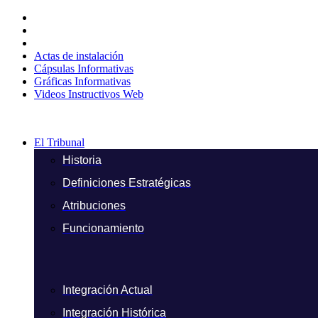
Ir
al
contenido
Actas de instalación
Cápsulas Informativas
Gráficas Informativas
Videos Instructivos Web
El Tribunal
Historia
Definiciones Estratégicas
Atribuciones
Funcionamiento
Integración Actual
Integración Histórica