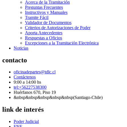
Acerca de la Tramitación
Preguntas Frecuentes
Instructivos y Manuales
Tramite Fácil
Validador de Documentos
Criterios de Autorizaciones de Poder
Aporta Antecedentes
Respuestas a Oficios
Excepciones a la Tramitación Electrónica
Noticias
contacto
oficinadepartes@tdlc.cl
Contáctenos
9:00 a 14:00 hs
tel:+56227538300
Huérfanos 670, Piso 19
&nbsp&nbsp&nbsp&nbsp&nbsp(Santiago-Chile)
link de interés
Poder Judicial
FNE