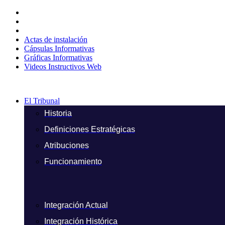
Ir
al
contenido
Actas de instalación
Cápsulas Informativas
Gráficas Informativas
Videos Instructivos Web
El Tribunal
Historia
Definiciones Estratégicas
Atribuciones
Funcionamiento
Integración Actual
Integración Histórica