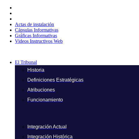
Ir
al
contenido
Actas de instalación
Cápsulas Informativas
Gráficas Informativas
Videos Instructivos Web
El Tribunal
Historia
Definiciones Estratégicas
Atribuciones
Funcionamiento
Integración Actual
Integración Histórica