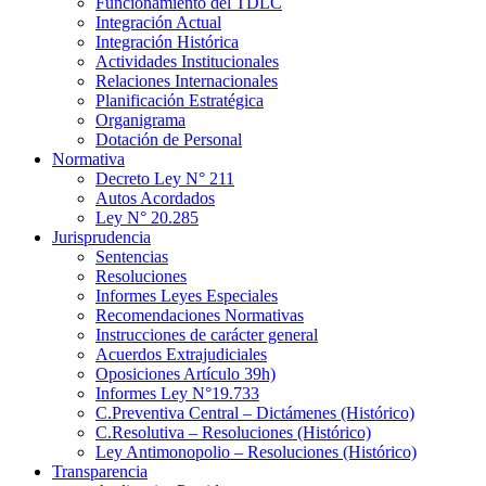
Funcionamiento del TDLC
Integración Actual
Integración Histórica
Actividades Institucionales
Relaciones Internacionales
Planificación Estratégica
Organigrama
Dotación de Personal
Normativa
Decreto Ley N° 211
Autos Acordados
Ley N° 20.285
Jurisprudencia
Sentencias
Resoluciones
Informes Leyes Especiales
Recomendaciones Normativas
Instrucciones de carácter general
Acuerdos Extrajudiciales
Oposiciones Artículo 39h)
Informes Ley N°19.733
C.Preventiva Central – Dictámenes (Histórico)
C.Resolutiva – Resoluciones (Histórico)
Ley Antimonopolio – Resoluciones (Histórico)
Transparencia