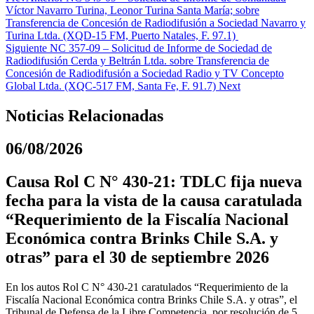
Víctor Navarro Turina, Leonor Turina Santa María; sobre
Transferencia de Concesión de Radiodifusión a Sociedad Navarro y
Turina Ltda. (XQD-15 FM, Puerto Natales, F. 97.1)
Siguiente
NC 357-09 – Solicitud de Informe de Sociedad de
Radiodifusión Cerda y Beltrán Ltda. sobre Transferencia de
Concesión de Radiodifusión a Sociedad Radio y TV Concepto
Global Ltda. (XQC-517 FM, Santa Fe, F. 91.7)
Next
Noticias Relacionadas
06/08/2026
Causa Rol C N° 430-21: TDLC fija nueva
fecha para la vista de la causa caratulada
“Requerimiento de la Fiscalía Nacional
Económica contra Brinks Chile S.A. y
otras” para el 30 de septiembre 2026
En los autos Rol C N° 430-21 caratulados “Requerimiento de la
Fiscalía Nacional Económica contra Brinks Chile S.A. y otras”, el
Tribunal de Defensa de la Libre Competencia, por resolución de 5