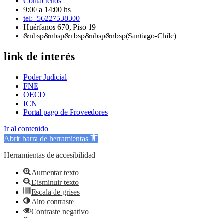
Contáctenos
9:00 a 14:00 hs
tel:+56227538300
Huérfanos 670, Piso 19
&nbsp&nbsp&nbsp&nbsp&nbsp(Santiago-Chile)
link de interés
Poder Judicial
FNE
OECD
ICN
Portal pago de Proveedores
Ir al contenido
Abrir barra de herramientas
Herramientas de accesibilidad
Aumentar texto
Disminuir texto
Escala de grises
Alto contraste
Contraste negativo