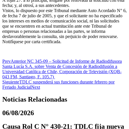
A fojas 27: a lo principal, téngase por renovada la solicitud con esta
fecha; y, al otrosí, a sus antecedentes.
Vistos, lo dispuesto por este Tribunal mediante Auto Acordado N° 6,
de fecha 7 de julio de 2005, y que el solicitante no ha especificado
los intereses en medios de comunicación social, ni las solicitudes
que se encuentren en actual tramitación ante este Tribunal de
empresas o personas relacionadas a las partes, se informa
desfavorablemente la consulta, sin perjuicio de poder renovarse.
Notifíquese por carta certificada.
Prev
Anterior
NC 345-09 – Solicitud de Informe de Radiodifusora
Santa Lucía S.A. sobre Venta de Concesión de Radiodifusión a
Universidad Católica de Chile, Corporación de Televisión (XQB-
043 FM, Santiago, F. 105.7)
Siguiente
TDLC suspenderá sus funciones durante febrero por
Feriado Judicial
Next
Noticias Relacionadas
06/08/2026
Causa Rol C N° 430-21: TDLC fija nueva