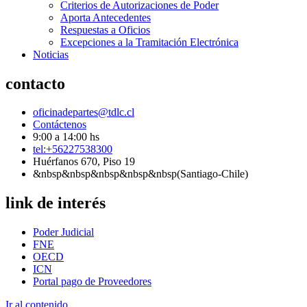
Criterios de Autorizaciones de Poder
Aporta Antecedentes
Respuestas a Oficios
Excepciones a la Tramitación Electrónica
Noticias
contacto
oficinadepartes@tdlc.cl
Contáctenos
9:00 a 14:00 hs
tel:+56227538300
Huérfanos 670, Piso 19
&nbsp&nbsp&nbsp&nbsp&nbsp(Santiago-Chile)
link de interés
Poder Judicial
FNE
OECD
ICN
Portal pago de Proveedores
Ir al contenido