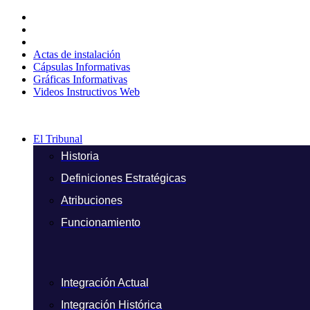
Ir
al
contenido
Actas de instalación
Cápsulas Informativas
Gráficas Informativas
Videos Instructivos Web
El Tribunal
Historia
Definiciones Estratégicas
Atribuciones
Funcionamiento
Integración Actual
Integración Histórica