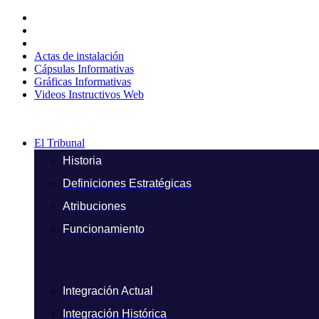
Ir
al
contenido
Actas de instalación
Cápsulas Informativas
Gráficas Informativas
Videos Instructivos Web
El Tribunal
Historia
Definiciones Estratégicas
Atribuciones
Funcionamiento
Integración Actual
Integración Histórica