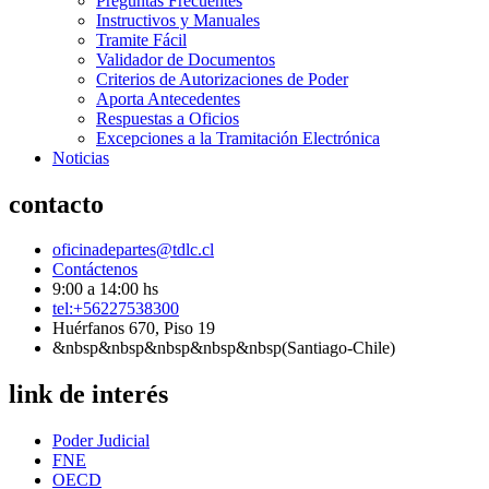
Preguntas Frecuentes
Instructivos y Manuales
Tramite Fácil
Validador de Documentos
Criterios de Autorizaciones de Poder
Aporta Antecedentes
Respuestas a Oficios
Excepciones a la Tramitación Electrónica
Noticias
contacto
oficinadepartes@tdlc.cl
Contáctenos
9:00 a 14:00 hs
tel:+56227538300
Huérfanos 670, Piso 19
&nbsp&nbsp&nbsp&nbsp&nbsp(Santiago-Chile)
link de interés
Poder Judicial
FNE
OECD