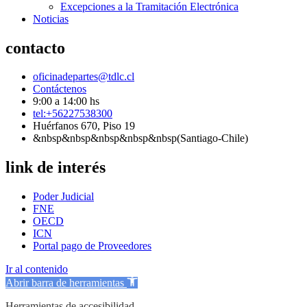
Excepciones a la Tramitación Electrónica
Noticias
contacto
oficinadepartes@tdlc.cl
Contáctenos
9:00 a 14:00 hs
tel:+56227538300
Huérfanos 670, Piso 19
&nbsp&nbsp&nbsp&nbsp&nbsp(Santiago-Chile)
link de interés
Poder Judicial
FNE
OECD
ICN
Portal pago de Proveedores
Ir al contenido
Abrir barra de herramientas
Herramientas de accesibilidad