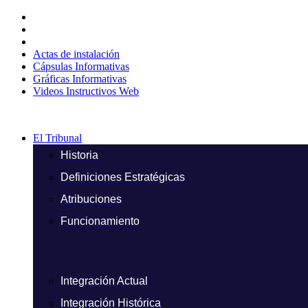
Ir
al
contenido
Actas de instalación
Cápsulas Informativas
Gráficas Informativas
Videos Instructivos Web
El Tribunal
Historia
Definiciones Estratégicas
Atribuciones
Funcionamiento
Integración Actual
Integración Histórica