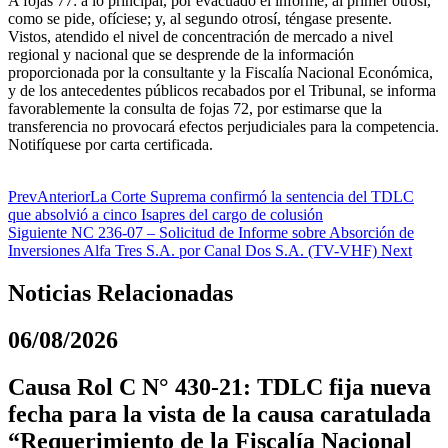
A fojas 77: a lo principal, por evacuado el informe; al primer otrosí,
como se pide, ofíciese; y, al segundo otrosí, téngase presente.
Vistos, atendido el nivel de concentración de mercado a nivel
regional y nacional que se desprende de la información
proporcionada por la consultante y la Fiscalía Nacional Económica,
y de los antecedentes públicos recabados por el Tribunal, se informa
favorablemente la consulta de fojas 72, por estimarse que la
transferencia no provocará efectos perjudiciales para la competencia.
Notifíquese por carta certificada.
Prev
Anterior
La Corte Suprema confirmó la sentencia del TDLC
que absolvió a cinco Isapres del cargo de colusión
Siguiente
NC 236-07 – Solicitud de Informe sobre Absorción de
Inversiones Alfa Tres S.A. por Canal Dos S.A. (TV-VHF)
Next
Noticias Relacionadas
06/08/2026
Causa Rol C N° 430-21: TDLC fija nueva
fecha para la vista de la causa caratulada
“Requerimiento de la Fiscalía Nacional