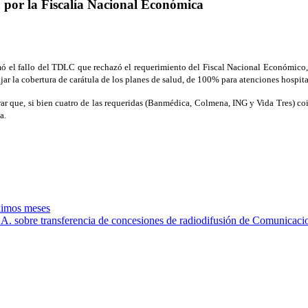
a por la Fiscalía Nacional Económica
irmó el fallo del TDLC que rechazó el requerimiento del Fiscal Nacional Económic
bajar la cobertura de carátula de los planes de salud, de 100% para atenciones hospi
r que, si bien cuatro de las requeridas (Banmédica, Colmena, ING y Vida Tres) coi
a.
óximos meses
. sobre transferencia de concesiones de radiodifusión de Comunicaci