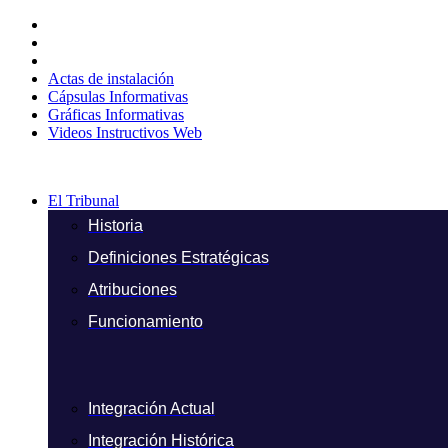
Ir
al
contenido
Actas de instalación
Cápsulas Informativas
Gráficas Informativas
Videos Instructivos Web
El Tribunal
Historia
Definiciones Estratégicas
Atribuciones
Funcionamiento
Integración Actual
Integración Histórica