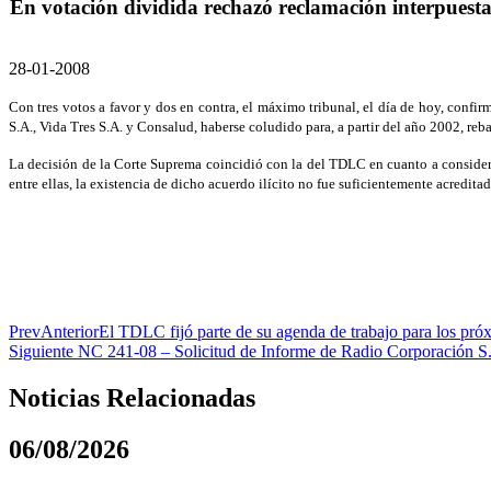
En votación dividida rechazó reclamación interpuest
28-01-2008
Con tres votos a favor y dos en contra, el máximo tribunal, el día de hoy, conf
S.A., Vida Tres S.A. y Consalud, haberse coludido para, a partir del año 2002, re
La decisión de la Corte Suprema coincidió con la del TDLC en cuanto a considera
entre ellas, la existencia de dicho acuerdo ilícito no fue suficientemente acreditad
Prev
Anterior
El TDLC fijó parte de su agenda de trabajo para los pr
Siguiente
NC 241-08 – Solicitud de Informe de Radio Corporación S.A
Noticias Relacionadas
06/08/2026