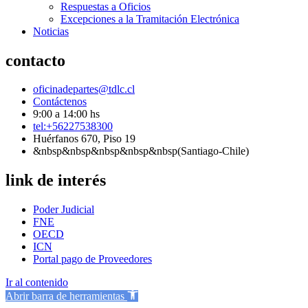
Respuestas a Oficios
Excepciones a la Tramitación Electrónica
Noticias
contacto
oficinadepartes@tdlc.cl
Contáctenos
9:00 a 14:00 hs
tel:+56227538300
Huérfanos 670, Piso 19
&nbsp&nbsp&nbsp&nbsp&nbsp(Santiago-Chile)
link de interés
Poder Judicial
FNE
OECD
ICN
Portal pago de Proveedores
Ir al contenido
Abrir barra de herramientas