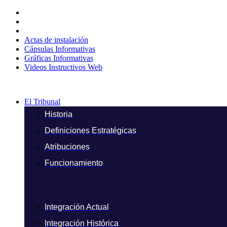
Ir
al
contenido
Actas de instalación
Cápsulas Informativas
Gráficas Informativas
Videos Instructivos Web
El Tribunal
Historia
Definiciones Estratégicas
Atribuciones
Funcionamiento
Integración Actual
Integración Histórica