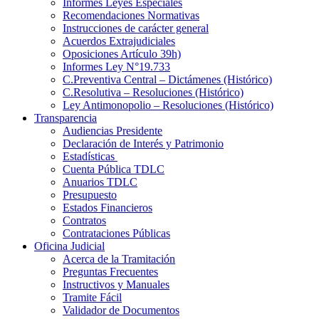
Informes Leyes Especiales
Recomendaciones Normativas
Instrucciones de carácter general
Acuerdos Extrajudiciales
Oposiciones Artículo 39h)
Informes Ley N°19.733
C.Preventiva Central – Dictámenes (Histórico)
C.Resolutiva – Resoluciones (Histórico)
Ley Antimonopolio – Resoluciones (Histórico)
Transparencia
Audiencias Presidente
Declaración de Interés y Patrimonio
Estadísticas
Cuenta Pública TDLC
Anuarios TDLC
Presupuesto
Estados Financieros
Contratos
Contrataciones Públicas
Oficina Judicial
Acerca de la Tramitación
Preguntas Frecuentes
Instructivos y Manuales
Tramite Fácil
Validador de Documentos