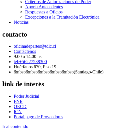
Criterios de Autorizaciones de Poder
Aporta Antecedentes
Respuestas a Oficios
Excepciones a la Tramitación Electrónica
Noticias
contacto
oficinadepartes@tdlc.cl
Contáctenos
9:00 a 14:00 hs
tel:+56227538300
Huérfanos 670, Piso 19
&nbsp&nbsp&nbsp&nbsp&nbsp(Santiago-Chile)
link de interés
Poder Judicial
FNE
OECD
ICN
Portal pago de Proveedores
Ir al contenido