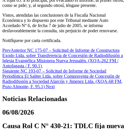
A fojas 65: a lo principal, por evacuado el informe; al primer otrosí,
como se pide; y, al segundo otrosí, téngase presente.
Vistos, atendidas las conclusiones de la Fiscalía Nacional
Económica y lo dispuesto por este Tribunal mediante Auto
Acordado Nº 6, de fecha 7 de julio de 2005, se informa
desfavorablemente la consulta, sin perjuicio de poder renovarse.
Notifíquese por carta certificada.
Prev
Anterior
NC 175-07 – Solicitud de Informe de Constructora
Exodo Ltda. sobre Transferencia de Concesión de Radiodifusión a
Iglesia Evangélica Misionera Nueva Jerusalén. (XQA-262 FM /
Antofagasta / F. 90.1)
Siguiente
NC 193-07 – Solicitud de Informe de Sociedad
Periodística El Salitre Ltda. sobre Compraventa de Concesión de
Radiodifusión a Sociedad Alarcón y Jimenez Ltda. (XQA-68 FM,
Pozo Almonte, F. 95.1)
Next
Noticias Relacionadas
06/08/2026
Causa Rol C N° 430-21: TDLC fija nueva