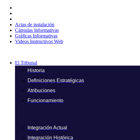
Ir
al
contenido
Actas de instalación
Cápsulas Informativas
Gráficas Informativas
Videos Instructivos Web
El Tribunal
Historia
Definiciones Estratégicas
Atribuciones
Funcionamiento
Integración Actual
Integración Histórica