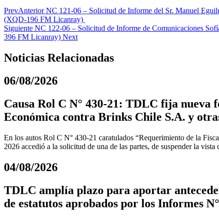
Prev
Anterior
NC 121-06 – Solicitud de Informe del Sr. Manuel Eguil
(XQD-196 FM Licanray)
Siguiente
NC 122-06 – Solicitud de Informe de Comunicaciones Sofía
396 FM Licanray)
Next
Noticias Relacionadas
06/08/2026
Causa Rol C N° 430-21: TDLC fija nueva fe
Económica contra Brinks Chile S.A. y otra
En los autos Rol C N° 430-21 caratulados “Requerimiento de la Fiscal
2026 accedió a la solicitud de una de las partes, de suspender la vista
04/08/2026
TDLC amplía plazo para aportar anteceden
de estatutos aprobados por los Informes N°