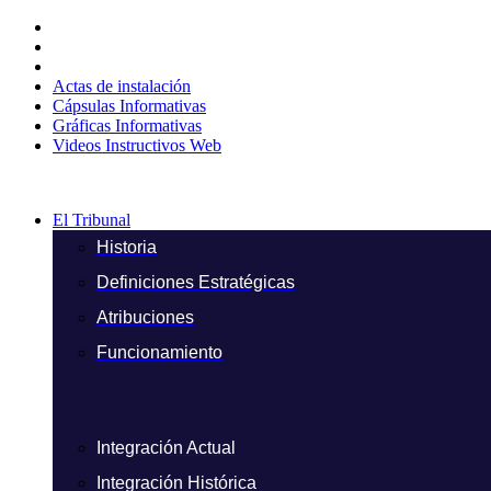
Ir
al
contenido
Actas de instalación
Cápsulas Informativas
Gráficas Informativas
Videos Instructivos Web
El Tribunal
Historia
Definiciones Estratégicas
Atribuciones
Funcionamiento
Integración Actual
Integración Histórica