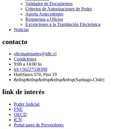
Validador de Documentos
Criterios de Autorizaciones de Poder
Aporta Antecedentes
Respuestas a Oficios
Excepciones a la Tramitación Electrónica
Noticias
contacto
oficinadepartes@tdlc.cl
Contáctenos
9:00 a 14:00 hs
tel:+56227538300
Huérfanos 670, Piso 19
&nbsp&nbsp&nbsp&nbsp&nbsp(Santiago-Chile)
link de interés
Poder Judicial
FNE
OECD
ICN
Portal pago de Proveedores