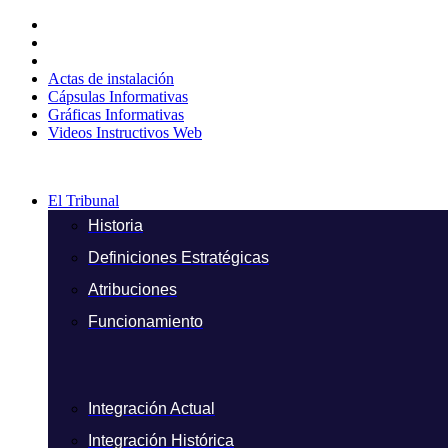
Ir
al
contenido
Actas de instalación
Cápsulas Informativas
Gráficas Informativas
Videos Instructivos Web
El Tribunal
Historia
Definiciones Estratégicas
Atribuciones
Funcionamiento
Integración Actual
Integración Histórica