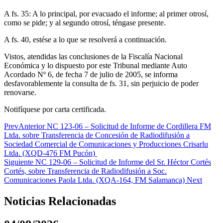
A fs. 35: A lo principal, por evacuado el informe; al primer otrosí,
como se pide; y al segundo otrosí, téngase presente.
A fs. 40, estése a lo que se resolverá a continuación.
Vistos, atendidas las conclusiones de la Fiscalía Nacional
Económica y lo dispuesto por este Tribunal mediante Auto
Acordado Nº 6, de fecha 7 de julio de 2005, se informa
desfavorablemente la consulta de fs. 31, sin perjuicio de poder
renovarse.
Notifíquese por carta certificada.
Prev
Anterior
NC 123-06 – Solicitud de Informe de Cordillera FM
Ltda. sobre Transferencia de Concesión de Radiodifusión a
Sociedad Comercial de Comunicaciones y Producciones Crisarlu
Ltda. (XQD-476 FM Pucón)
Siguiente
NC 129-06 – Solicitud de Informe del Sr. Héctor Cortés
Cortés, sobre Transferencia de Radiodifusión a Soc.
Comunicaciones Paola Ltda. (XQA-164, FM Salamanca)
Next
Noticias Relacionadas