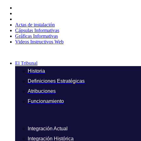
Ir
al
contenido
Actas de instalación
Cápsulas Informativas
Gráficas Informativas
Videos Instructivos Web
El Tribunal
Historia
Definiciones Estratégicas
Atribuciones
Funcionamiento
Integración Actual
Integración Histórica