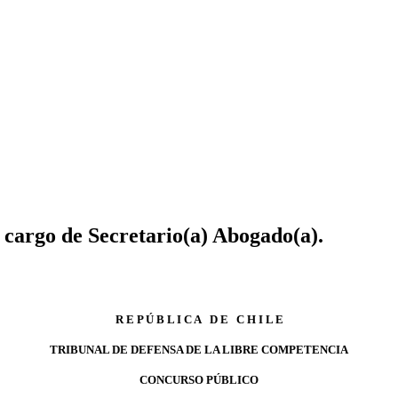
cargo de Secretario(a) Abogado(a).
R E P Ú B L I C A D E C H I L E
TRIBUNAL DE DEFENSA DE LA LIBRE COMPETENCIA
CONCURSO PÚBLICO