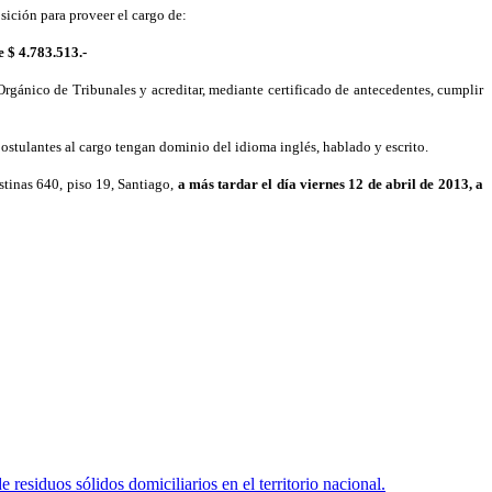
sición para proveer el cargo de:
 $ 4.783.513.-
Orgánico de Tribunales y acreditar, mediante certificado de antecedentes, cumplir
ostulantes al cargo tengan dominio del idioma inglés, hablado y escrito.
stinas 640, piso 19, Santiago,
a más tardar el día viernes 12 de abril de 2013, a
residuos sólidos domiciliarios en el territorio nacional.