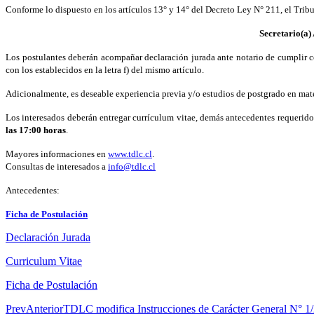
Conforme lo dispuesto en los artículos 13° y 14° del Decreto Ley N° 211, el Trib
Secretario(a)
Los postulantes deberán acompañar declaración jurada ante notario de cumplir con
con los establecidos en la letra f) del mismo artículo.
Adicionalmente, es deseable experiencia previa y/o estudios de postgrado en mate
Los interesados deberán entregar currículum vitae, demás antecedentes requeridos 
las 17:00 horas
.
Mayores informaciones en
www.tdlc.cl
.
Consultas de interesados a
info@tdlc.cl
Antecedentes:
Ficha de Postulación
Declaración Jurada
Curriculum Vitae
Ficha de Postulación
Prev
Anterior
TDLC modifica Instrucciones de Carácter General N° 1/2006