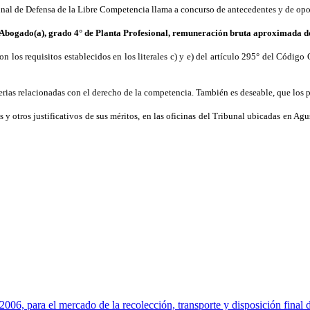
unal de Defensa de la Libre Competencia llama a concurso de antecedentes y de opo
 Abogado(a), grado 4° de Planta Profesional, remuneración bruta aproximada de
 los requisitos establecidos en los literales c) y e) del artículo 295° del Código 
rias relacionadas con el derecho de la competencia. También es deseable, que los p
y otros justificativos de sus méritos, en las oficinas del Tribunal ubicadas en Agu
, para el mercado de la recolección, transporte y disposición final de 