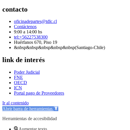
contacto
oficinadepartes@tdlc.cl
Contáctenos
9:00 a 14:00 hs
tel:+56227538300
Huérfanos 670, Piso 19
&nbsp&nbsp&nbsp&nbsp&nbsp(Santiago-Chile)
link de interés
Poder Judicial
FNE
OECD
ICN
Portal pago de Proveedores
Ir al contenido
Abrir barra de herramientas
Herramientas de accesibilidad
Aumentar texto