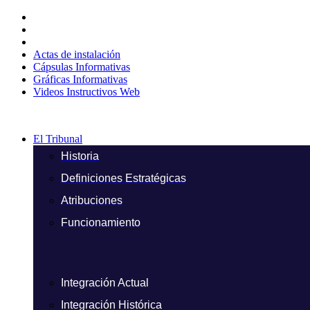
Ir
al
contenido
Actas de instalación
Cápsulas Informativas
Gráficas Informativas
Videos Instructivos Web
El Tribunal
Historia
Definiciones Estratégicas
Atribuciones
Funcionamiento
Integración Actual
Integración Histórica