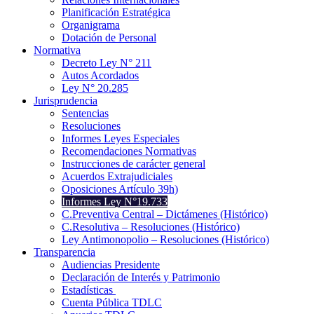
Planificación Estratégica
Organigrama
Dotación de Personal
Normativa
Decreto Ley N° 211
Autos Acordados
Ley N° 20.285
Jurisprudencia
Sentencias
Resoluciones
Informes Leyes Especiales
Recomendaciones Normativas
Instrucciones de carácter general
Acuerdos Extrajudiciales
Oposiciones Artículo 39h)
Informes Ley N°19.733
C.Preventiva Central – Dictámenes (Histórico)
C.Resolutiva – Resoluciones (Histórico)
Ley Antimonopolio – Resoluciones (Histórico)
Transparencia
Audiencias Presidente
Declaración de Interés y Patrimonio
Estadísticas
Cuenta Pública TDLC