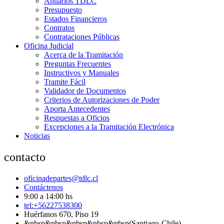
Anuarios TDLC
Presupuesto
Estados Financieros
Contratos
Contrataciones Públicas
Oficina Judicial
Acerca de la Tramitación
Preguntas Frecuentes
Instructivos y Manuales
Tramite Fácil
Validador de Documentos
Criterios de Autorizaciones de Poder
Aporta Antecedentes
Respuestas a Oficios
Excepciones a la Tramitación Electrónica
Noticias
contacto
oficinadepartes@tdlc.cl
Contáctenos
9:00 a 14:00 hs
tel:+56227538300
Huérfanos 670, Piso 19
&nbsp&nbsp&nbsp&nbsp&nbsp(Santiago-Chile)