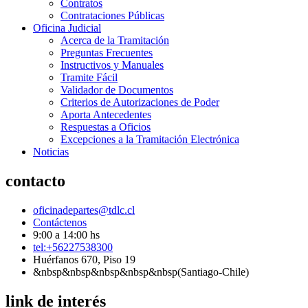
Contratos
Contrataciones Públicas
Oficina Judicial
Acerca de la Tramitación
Preguntas Frecuentes
Instructivos y Manuales
Tramite Fácil
Validador de Documentos
Criterios de Autorizaciones de Poder
Aporta Antecedentes
Respuestas a Oficios
Excepciones a la Tramitación Electrónica
Noticias
contacto
oficinadepartes@tdlc.cl
Contáctenos
9:00 a 14:00 hs
tel:+56227538300
Huérfanos 670, Piso 19
&nbsp&nbsp&nbsp&nbsp&nbsp(Santiago-Chile)
link de interés