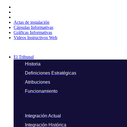
Ir
al
contenido
Actas de instalación
Cápsulas Informativas
Gráficas Informativas
Videos Instructivos Web
El Tribunal
Historia
Definiciones Estratégicas
Atribuciones
Funcionamiento
Integración Actual
Integración Histórica