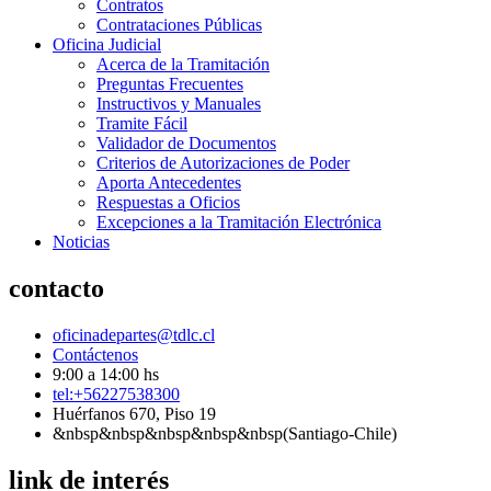
Contratos
Contrataciones Públicas
Oficina Judicial
Acerca de la Tramitación
Preguntas Frecuentes
Instructivos y Manuales
Tramite Fácil
Validador de Documentos
Criterios de Autorizaciones de Poder
Aporta Antecedentes
Respuestas a Oficios
Excepciones a la Tramitación Electrónica
Noticias
contacto
oficinadepartes@tdlc.cl
Contáctenos
9:00 a 14:00 hs
tel:+56227538300
Huérfanos 670, Piso 19
&nbsp&nbsp&nbsp&nbsp&nbsp(Santiago-Chile)
link de interés