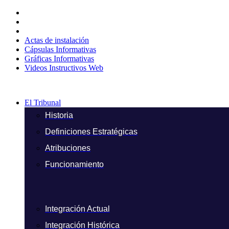
Ir
al
contenido
Actas de instalación
Cápsulas Informativas
Gráficas Informativas
Videos Instructivos Web
El Tribunal
Historia
Definiciones Estratégicas
Atribuciones
Funcionamiento
Integración Actual
Integración Histórica