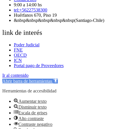
9:00 a 14:00 hs
tel:+56227538300
Huérfanos 670, Piso 19
&nbsp&nbsp&nbsp&nbsp&nbsp(Santiago-Chile)
link de interés
Poder Judicial
FNE
OECD
ICN
Portal pago de Proveedores
Ir al contenido
Abrir barra de herramientas
Herramientas de accesibilidad
Aumentar texto
Disminuir texto
Escala de grises
Alto contraste
Contraste negativo