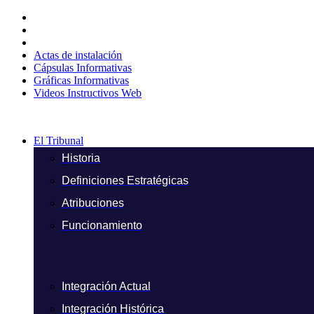
Ir
al
contenido
Actas de instalación
Cápsulas Informativas
Gráficas Informativas
Videos Instructivos Web
El Tribunal
Historia
Definiciones Estratégicas
Atribuciones
Funcionamiento
Integración Actual
Integración Histórica