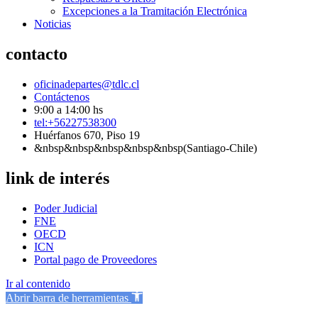
Excepciones a la Tramitación Electrónica
Noticias
contacto
oficinadepartes@tdlc.cl
Contáctenos
9:00 a 14:00 hs
tel:+56227538300
Huérfanos 670, Piso 19
&nbsp&nbsp&nbsp&nbsp&nbsp(Santiago-Chile)
link de interés
Poder Judicial
FNE
OECD
ICN
Portal pago de Proveedores
Ir al contenido
Abrir barra de herramientas