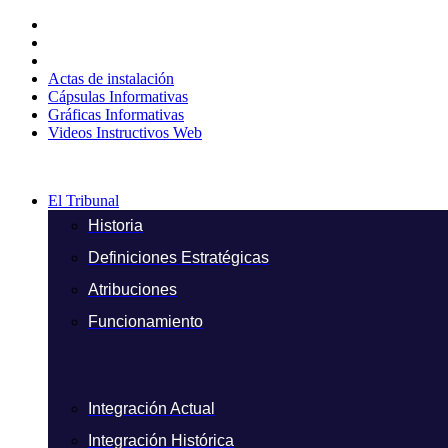
Ir
al
contenido
Actas de instalación
Cápsulas Informativas
Gráficas Informativas
Videos Instructivos Web
El Tribunal
Historia
Definiciones Estratégicas
Atribuciones
Funcionamiento
Integración Actual
Integración Histórica