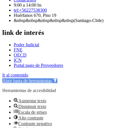
9:00 a 14:00 hs
tel:+56227538300
Huérfanos 670, Piso 19
&nbsp&nbsp&nbsp&nbsp&nbsp(Santiago-Chile)
link de interés
Poder Judicial
FNE
OECD
ICN
Portal pago de Proveedores
Ir al contenido
Abrir barra de herramientas
Herramientas de accesibilidad
Aumentar texto
Disminuir texto
Escala de grises
Alto contraste
Contraste negativo