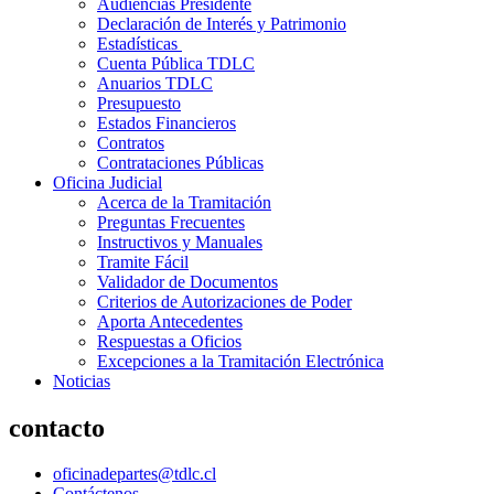
Audiencias Presidente
Declaración de Interés y Patrimonio
Estadísticas
Cuenta Pública TDLC
Anuarios TDLC
Presupuesto
Estados Financieros
Contratos
Contrataciones Públicas
Oficina Judicial
Acerca de la Tramitación
Preguntas Frecuentes
Instructivos y Manuales
Tramite Fácil
Validador de Documentos
Criterios de Autorizaciones de Poder
Aporta Antecedentes
Respuestas a Oficios
Excepciones a la Tramitación Electrónica
Noticias
contacto
oficinadepartes@tdlc.cl
Contáctenos