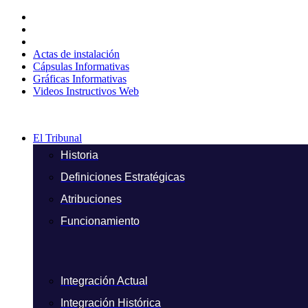
Ir
al
contenido
Actas de instalación
Cápsulas Informativas
Gráficas Informativas
Videos Instructivos Web
El Tribunal
Historia
Definiciones Estratégicas
Atribuciones
Funcionamiento
Integración Actual
Integración Histórica