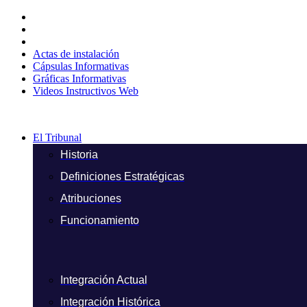
Ir
al
contenido
Actas de instalación
Cápsulas Informativas
Gráficas Informativas
Videos Instructivos Web
El Tribunal
Historia
Definiciones Estratégicas
Atribuciones
Funcionamiento
Integración Actual
Integración Histórica