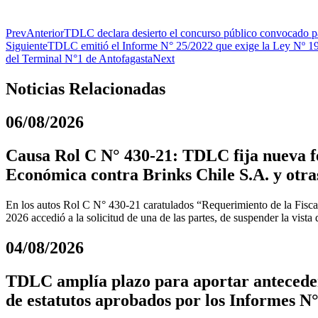
Prev
Anterior
TDLC declara desierto el concurso público convocado par
Siguiente
TDLC emitió el Informe N° 25/2022 que exige la Ley Nº 19.542
del Terminal N°1 de Antofagasta
Next
Noticias Relacionadas
06/08/2026
Causa Rol C N° 430-21: TDLC fija nueva fe
Económica contra Brinks Chile S.A. y otra
En los autos Rol C N° 430-21 caratulados “Requerimiento de la Fiscal
2026 accedió a la solicitud de una de las partes, de suspender la vista
04/08/2026
TDLC amplía plazo para aportar anteceden
de estatutos aprobados por los Informes N°