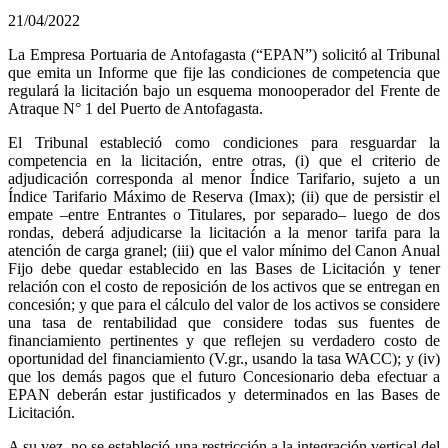
21/04/2022
La Empresa Portuaria de Antofagasta (“EPAN”) solicitó al Tribunal
que emita un Informe que fije las condiciones de competencia que
regulará la licitación bajo un esquema monooperador del Frente de
Atraque N° 1 del Puerto de Antofagasta.
El Tribunal estableció como condiciones para resguardar la
competencia en la licitación, entre otras, (i) que el criterio de
adjudicación corresponda al menor Índice Tarifario, sujeto a un
Índice Tarifario Máximo de Reserva (Imax); (ii) que de persistir el
empate –entre Entrantes o Titulares, por separado– luego de dos
rondas, deberá adjudicarse la licitación a la menor tarifa para la
atención de carga granel; (iii) que el valor mínimo del Canon Anual
Fijo debe quedar establecido en las Bases de Licitación y tener
relación con el costo de reposición de los activos que se entregan en
concesión; y que para el cálculo del valor de los activos se considere
una tasa de rentabilidad que considere todas sus fuentes de
financiamiento pertinentes y que reflejen su verdadero costo de
oportunidad del financiamiento (V.gr., usando la tasa WACC); y (iv)
que los demás pagos que el futuro Concesionario deba efectuar a
EPAN deberán estar justificados y determinados en las Bases de
Licitación.
A su vez, no se estableció una restricción a la integración vertical del