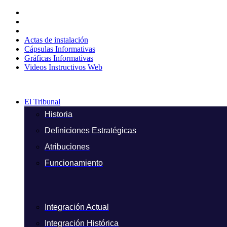
Ir
al
contenido
Actas de instalación
Cápsulas Informativas
Gráficas Informativas
Videos Instructivos Web
El Tribunal
Historia
Definiciones Estratégicas
Atribuciones
Funcionamiento
Integración Actual
Integración Histórica