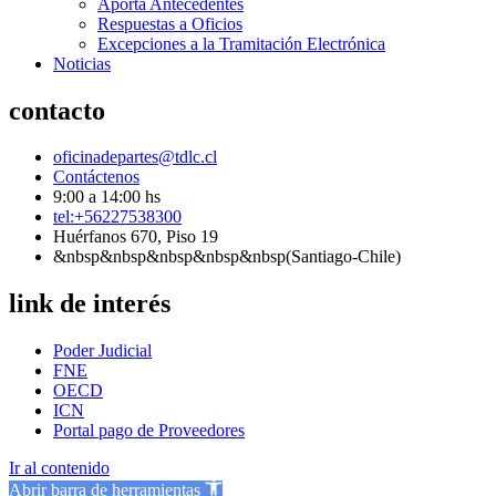
Aporta Antecedentes
Respuestas a Oficios
Excepciones a la Tramitación Electrónica
Noticias
contacto
oficinadepartes@tdlc.cl
Contáctenos
9:00 a 14:00 hs
tel:+56227538300
Huérfanos 670, Piso 19
&nbsp&nbsp&nbsp&nbsp&nbsp(Santiago-Chile)
link de interés
Poder Judicial
FNE
OECD
ICN
Portal pago de Proveedores
Ir al contenido
Abrir barra de herramientas