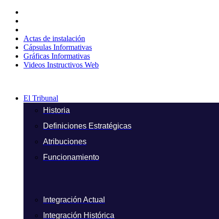
Ir
al
contenido
Actas de instalación
Cápsulas Informativas
Gráficas Informativas
Videos Instructivos Web
El Tribunal
Historia
Definiciones Estratégicas
Atribuciones
Funcionamiento
Integración Actual
Integración Histórica