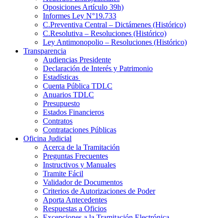
Oposiciones Artículo 39h)
Informes Ley N°19.733
C.Preventiva Central – Dictámenes (Histórico)
C.Resolutiva – Resoluciones (Histórico)
Ley Antimonopolio – Resoluciones (Histórico)
Transparencia
Audiencias Presidente
Declaración de Interés y Patrimonio
Estadísticas
Cuenta Pública TDLC
Anuarios TDLC
Presupuesto
Estados Financieros
Contratos
Contrataciones Públicas
Oficina Judicial
Acerca de la Tramitación
Preguntas Frecuentes
Instructivos y Manuales
Tramite Fácil
Validador de Documentos
Criterios de Autorizaciones de Poder
Aporta Antecedentes
Respuestas a Oficios
Excepciones a la Tramitación Electrónica