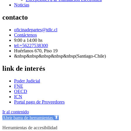
Noticias
contacto
oficinadepartes@tdlc.cl
Contáctenos
9:00 a 14:00 hs
tel:+56227538300
Huérfanos 670, Piso 19
&nbsp&nbsp&nbsp&nbsp&nbsp(Santiago-Chile)
link de interés
Poder Judicial
FNE
OECD
ICN
Portal pago de Proveedores
Ir al contenido
Abrir barra de herramientas
Herramientas de accesibilidad