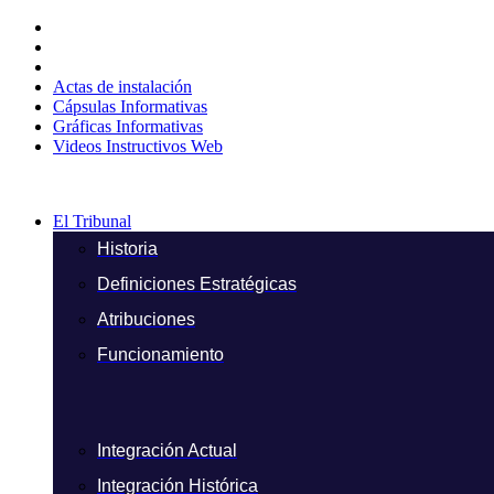
Ir
al
contenido
Actas de instalación
Cápsulas Informativas
Gráficas Informativas
Videos Instructivos Web
El Tribunal
Historia
Definiciones Estratégicas
Atribuciones
Funcionamiento
Integración Actual
Integración Histórica