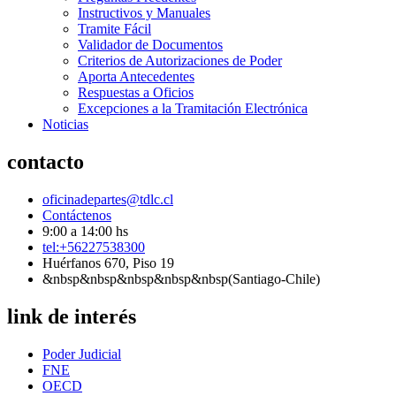
Instructivos y Manuales
Tramite Fácil
Validador de Documentos
Criterios de Autorizaciones de Poder
Aporta Antecedentes
Respuestas a Oficios
Excepciones a la Tramitación Electrónica
Noticias
contacto
oficinadepartes@tdlc.cl
Contáctenos
9:00 a 14:00 hs
tel:+56227538300
Huérfanos 670, Piso 19
&nbsp&nbsp&nbsp&nbsp&nbsp(Santiago-Chile)
link de interés
Poder Judicial
FNE
OECD