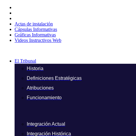
Ir
al
contenido
Actas de instalación
Cápsulas Informativas
Gráficas Informativas
Videos Instructivos Web
El Tribunal
Historia
Definiciones Estratégicas
Atribuciones
Funcionamiento
Integración Actual
Integración Histórica