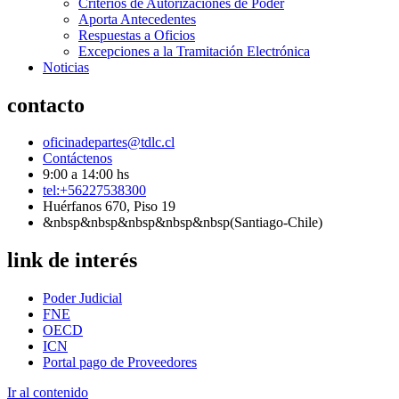
Criterios de Autorizaciones de Poder
Aporta Antecedentes
Respuestas a Oficios
Excepciones a la Tramitación Electrónica
Noticias
contacto
oficinadepartes@tdlc.cl
Contáctenos
9:00 a 14:00 hs
tel:+56227538300
Huérfanos 670, Piso 19
&nbsp&nbsp&nbsp&nbsp&nbsp(Santiago-Chile)
link de interés
Poder Judicial
FNE
OECD
ICN
Portal pago de Proveedores
Ir al contenido