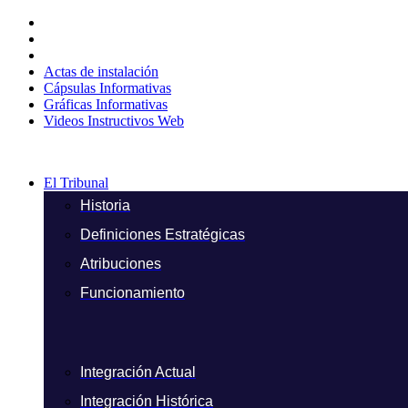
Ir
al
contenido
Actas de instalación
Cápsulas Informativas
Gráficas Informativas
Videos Instructivos Web
El Tribunal
Historia
Definiciones Estratégicas
Atribuciones
Funcionamiento
Integración Actual
Integración Histórica