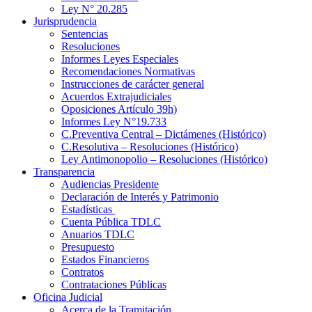
Ley N° 20.285
Jurisprudencia
Sentencias
Resoluciones
Informes Leyes Especiales
Recomendaciones Normativas
Instrucciones de carácter general
Acuerdos Extrajudiciales
Oposiciones Artículo 39h)
Informes Ley N°19.733
C.Preventiva Central – Dictámenes (Histórico)
C.Resolutiva – Resoluciones (Histórico)
Ley Antimonopolio – Resoluciones (Histórico)
Transparencia
Audiencias Presidente
Declaración de Interés y Patrimonio
Estadísticas
Cuenta Pública TDLC
Anuarios TDLC
Presupuesto
Estados Financieros
Contratos
Contrataciones Públicas
Oficina Judicial
Acerca de la Tramitación