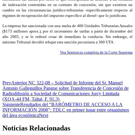
de indexación contenidas en su contrato de concesión, sin que existiera un
cambio en las circunstancias jurídico-tributarias -específicamente respecto al
régimen de recuperación del impuesto específico al diesel- que lo justificara.
La empresa fue sancionada con una multa de 400 Unidades Tributarias Anuales
($173 millones aprox.), por el incremento de tarifas a partir de diciembre del
año 2005, y se le ordenó cesar de inmediato la conducta. Sin embargo, el
máximo Tribunal decidió rebajar esta sanción pecuniaria a 300 UTA.
Vea Sentencia completa de la Corte Suprema
Prev
Anterior
NC 322-08 – Solicitud de Informe del Sr. Manuel
Antonio Galleguillos Pangue sobre Transferencia de Concesión de
Radiodifusión a Sociedad de Comunicaciones Jorcy Limitada
(XQA-44 FM, Taltal, F. 91.3)
Siguiente
Resultados del “BARÓMETRO DE ACCESO A LA
INFORMACIÓN 2008”: TDLC en primer lugar entre organismos
del área económica
Next
Noticias Relacionadas