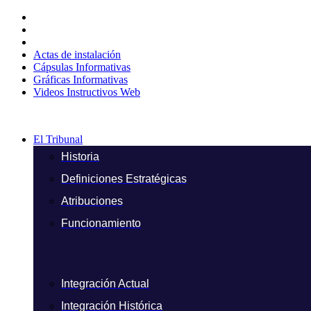
Ir
al
contenido
Actas de instalación
Cápsulas Informativas
Gráficas Informativas
Videos Instructivos Web
El Tribunal
Historia
Definiciones Estratégicas
Atribuciones
Funcionamiento
Integración Actual
Integración Histórica