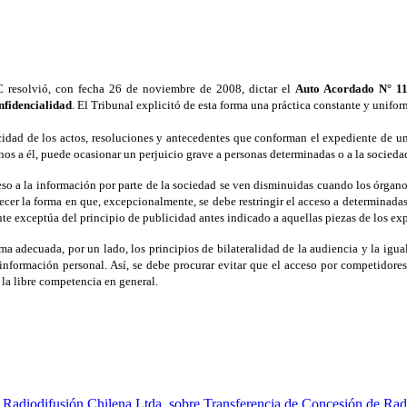
C resolvió, con fecha 26 de noviembre de 2008, dictar el
Auto Acordado N° 11
onfidencialidad
.
El Tribunal explicitó de esta forma una práctica constante y unifor
cidad de los actos, resoluciones y antecedentes que conforman el expediente de u
enos a él, puede ocasionar un perjuicio grave a personas determinadas o a la socieda
so a la información por parte de la sociedad se ven disminuidas cuando los órgano
lecer la forma en que, excepcionalmente, se debe restringir el acceso a determinadas
te exceptúa del principio de publicidad antes indicado a aquellas piezas de los ex
a adecuada, por un lado, los principios de bilateralidad de la audiencia y la igua
a información personal. Así, se debe procurar evitar que el acceso por competidores
 la libre competencia en general.
Radiodifusión Chilena Ltda. sobre Transferencia de Concesión de Radi