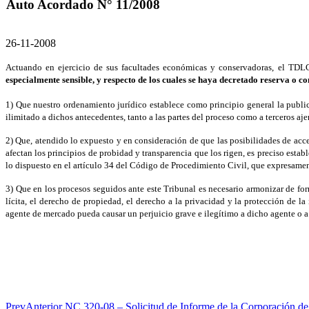
Auto Acordado N° 11/2008
26-11-2008
Actuando en ejercicio de sus facultades económicas y conservadoras, el TDL
especialmente sensible, y respecto de los cuales se haya decretado reserva o c
1) Que nuestro ordenamiento jurídico establece como principio general la publi
ilimitado a dichos antecedentes, tanto a las partes del proceso como a terceros aj
2) Que, atendido lo expuesto y en consideración de que las posibilidades de acce
afectan los principios de probidad y transparencia que los rigen, es preciso estab
lo dispuesto en el artículo 34 del Código de Procedimiento Civil, que expresamen
3) Que en los procesos seguidos ante este Tribunal es necesario armonizar de form
lícita, el derecho de propiedad, el derecho a la privacidad y la protección de l
agente de mercado pueda causar un perjuicio grave e ilegítimo a dicho agente o a
Prev
Anterior
NC 320-08 – Solicitud de Informe de la Corporación de 