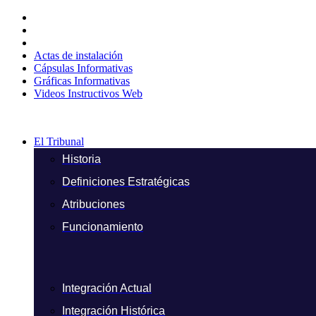
Ir
al
contenido
Actas de instalación
Cápsulas Informativas
Gráficas Informativas
Videos Instructivos Web
El Tribunal
Historia
Definiciones Estratégicas
Atribuciones
Funcionamiento
Integración Actual
Integración Histórica