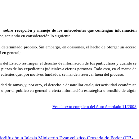
 sobre recepción y manejo de los antecedentes que contengan información
me, teniendo en consideración lo siguiente:
n determinado proceso. Sin embargo, en ocasiones, el hecho de otorgar un acceso
d en general;
s del Estado restringen el derecho de información de los particulares y cuando se
 piezas de los expedientes judiciales a ciertas personas. Todo esto, en el marco de
pedientes que, por motivos fundados, se manden reservar fuera del proceso;
ldad de armas, y, por otro, el derecho a desarrollar cualquier actividad económica
 o por el público en general a cierta información estratégica o sensible de algún
Vea el texto completo del Auto Acordado 11/2008
odifusión a Iglesia Ministerio Evangelístico Cruzada de Poder (CB-