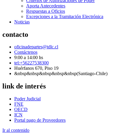
Criterios de Autorizaciones de Poder
Aporta Antecedentes
Respuestas a Oficios
Excepciones a la Tramitación Electrónica
Noticias
contacto
oficinadepartes@tdlc.cl
Contáctenos
9:00 a 14:00 hs
tel:+56227538300
Huérfanos 670, Piso 19
&nbsp&nbsp&nbsp&nbsp&nbsp(Santiago-Chile)
link de interés
Poder Judicial
FNE
OECD
ICN
Portal pago de Proveedores
Ir al contenido