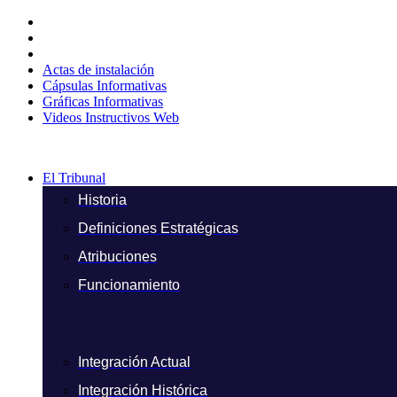
Ir
al
contenido
Actas de instalación
Cápsulas Informativas
Gráficas Informativas
Videos Instructivos Web
El Tribunal
Historia
Definiciones Estratégicas
Atribuciones
Funcionamiento
Integración Actual
Integración Histórica