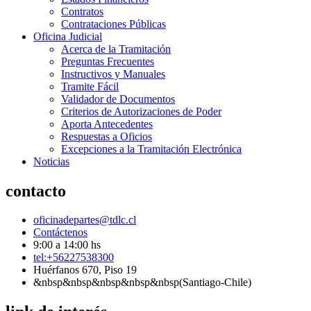
Contratos
Contrataciones Públicas
Oficina Judicial
Acerca de la Tramitación
Preguntas Frecuentes
Instructivos y Manuales
Tramite Fácil
Validador de Documentos
Criterios de Autorizaciones de Poder
Aporta Antecedentes
Respuestas a Oficios
Excepciones a la Tramitación Electrónica
Noticias
contacto
oficinadepartes@tdlc.cl
Contáctenos
9:00 a 14:00 hs
tel:+56227538300
Huérfanos 670, Piso 19
&nbsp&nbsp&nbsp&nbsp&nbsp(Santiago-Chile)