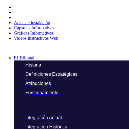
Ir
al
contenido
Actas de instalación
Cápsulas Informativas
Gráficas Informativas
Videos Instructivos Web
El Tribunal
Historia
Definiciones Estratégicas
Atribuciones
Funcionamiento
Integración Actual
Integración Histórica