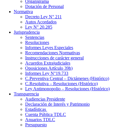
Organigrama
Dotación de Personal
Normativa
Decreto Ley N° 211
Autos Acordados
Ley N° 20.285
Jurisprudencia
Sentencias
Resoluciones
Informes Leyes Especiales
Recomendaciones Normativas
Instrucciones de carácter general
Acuerdos Extrajudiciales
Oposiciones Artículo 39h)
Informes Ley N°19.733
C.Preventiva Central – Dictámenes (Histórico)
C.Resolutiva – Resoluciones (Histórico)
Ley Antimonopolio – Resoluciones (Histórico)
Transparencia
Audiencias Presidente
Declaración de Interés y Patrimonio
Estadísticas
Cuenta Pública TDLC
Anuarios TDLC
Presupuesto