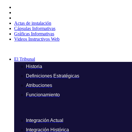
Ir
al
contenido
Actas de instalación
Cápsulas Informativas
Gráficas Informativas
Videos Instructivos Web
El Tribunal
Historia
Definiciones Estratégicas
Atribuciones
Funcionamiento
Integración Actual
Integración Histórica