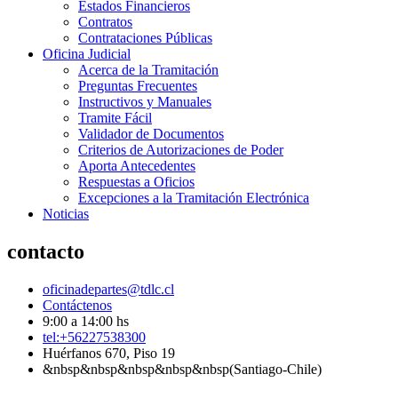
Estados Financieros
Contratos
Contrataciones Públicas
Oficina Judicial
Acerca de la Tramitación
Preguntas Frecuentes
Instructivos y Manuales
Tramite Fácil
Validador de Documentos
Criterios de Autorizaciones de Poder
Aporta Antecedentes
Respuestas a Oficios
Excepciones a la Tramitación Electrónica
Noticias
contacto
oficinadepartes@tdlc.cl
Contáctenos
9:00 a 14:00 hs
tel:+56227538300
Huérfanos 670, Piso 19
&nbsp&nbsp&nbsp&nbsp&nbsp(Santiago-Chile)