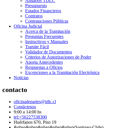
Anuarios TDLC
Presupuesto
Estados Financieros
Contratos
Contrataciones Públicas
Oficina Judicial
Acerca de la Tramitación
Preguntas Frecuentes
Instructivos y Manuales
Tramite Fácil
Validador de Documentos
Criterios de Autorizaciones de Poder
Aporta Antecedentes
Respuestas a Oficios
Excepciones a la Tramitación Electrónica
Noticias
contacto
oficinadepartes@tdlc.cl
Contáctenos
9:00 a 14:00 hs
tel:+56227538300
Huérfanos 670, Piso 19
&nbsp&nbsp&nbsp&nbsp&nbsp(Santiago-Chile)