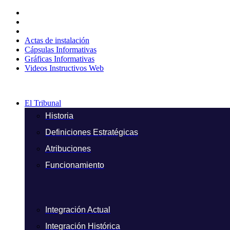
Ir
al
contenido
Actas de instalación
Cápsulas Informativas
Gráficas Informativas
Videos Instructivos Web
El Tribunal
Historia
Definiciones Estratégicas
Atribuciones
Funcionamiento
Integración Actual
Integración Histórica