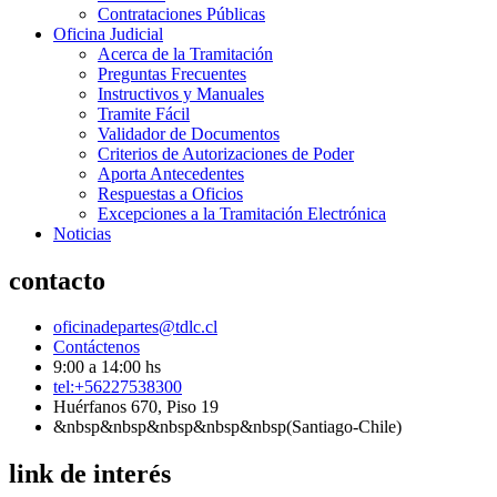
Contrataciones Públicas
Oficina Judicial
Acerca de la Tramitación
Preguntas Frecuentes
Instructivos y Manuales
Tramite Fácil
Validador de Documentos
Criterios de Autorizaciones de Poder
Aporta Antecedentes
Respuestas a Oficios
Excepciones a la Tramitación Electrónica
Noticias
contacto
oficinadepartes@tdlc.cl
Contáctenos
9:00 a 14:00 hs
tel:+56227538300
Huérfanos 670, Piso 19
&nbsp&nbsp&nbsp&nbsp&nbsp(Santiago-Chile)
link de interés