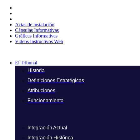
Ir
al
contenido
Actas de instalación
Cápsulas Informativas
Gráficas Informativas
Videos Instructivos Web
El Tribunal
Historia
Definiciones Estratégicas
Atribuciones
Funcionamiento
Integración Actual
Integración Histórica