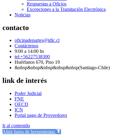
Respuestas a Oficios
Excepciones a la Tramitación Electrónica
Noticias
contacto
oficinadepartes@tdlc.cl
Contáctenos
9:00 a 14:00 hs
tel:+56227538300
Huérfanos 670, Piso 19
&nbsp&nbsp&nbsp&nbsp&nbsp(Santiago-Chile)
link de interés
Poder Judicial
FNE
OECD
ICN
Portal pago de Proveedores
Ir al contenido
Abrir barra de herramientas