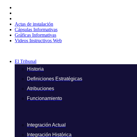
Ir
al
contenido
Actas de instalación
Cápsulas Informativas
Gráficas Informativas
Videos Instructivos Web
El Tribunal
Historia
Definiciones Estratégicas
Atribuciones
Funcionamiento
Integración Actual
Integración Histórica