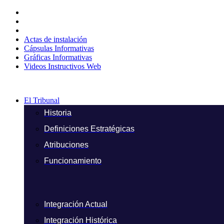
Ir
al
contenido
Actas de instalación
Cápsulas Informativas
Gráficas Informativas
Videos Instructivos Web
El Tribunal
Historia
Definiciones Estratégicas
Atribuciones
Funcionamiento
Integración Actual
Integración Histórica