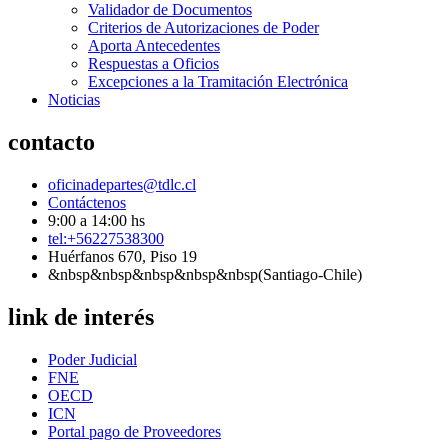
Validador de Documentos
Criterios de Autorizaciones de Poder
Aporta Antecedentes
Respuestas a Oficios
Excepciones a la Tramitación Electrónica
Noticias
contacto
oficinadepartes@tdlc.cl
Contáctenos
9:00 a 14:00 hs
tel:+56227538300
Huérfanos 670, Piso 19
&nbsp&nbsp&nbsp&nbsp&nbsp(Santiago-Chile)
link de interés
Poder Judicial
FNE
OECD
ICN
Portal pago de Proveedores