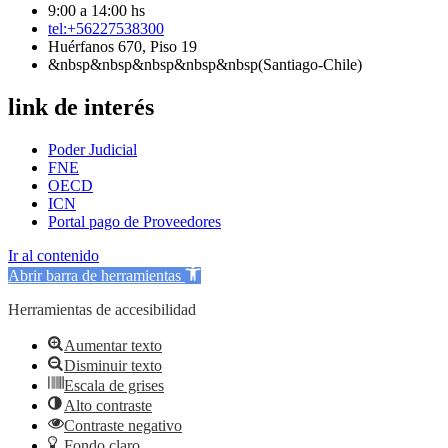
9:00 a 14:00 hs
tel:+56227538300
Huérfanos 670, Piso 19
&nbsp&nbsp&nbsp&nbsp&nbsp(Santiago-Chile)
link de interés
Poder Judicial
FNE
OECD
ICN
Portal pago de Proveedores
Ir al contenido
Abrir barra de herramientas
Herramientas de accesibilidad
Aumentar texto
Disminuir texto
Escala de grises
Alto contraste
Contraste negativo
Fondo claro