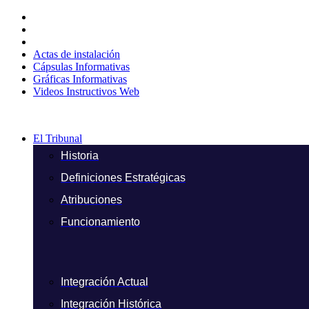
Ir
al
contenido
Actas de instalación
Cápsulas Informativas
Gráficas Informativas
Videos Instructivos Web
El Tribunal
Historia
Definiciones Estratégicas
Atribuciones
Funcionamiento
Integración Actual
Integración Histórica