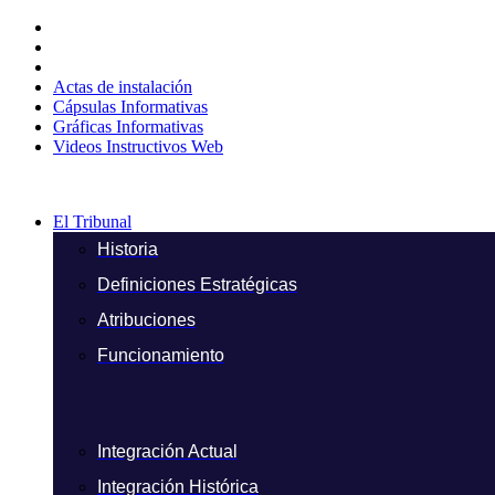
Ir
al
contenido
Actas de instalación
Cápsulas Informativas
Gráficas Informativas
Videos Instructivos Web
El Tribunal
Historia
Definiciones Estratégicas
Atribuciones
Funcionamiento
Integración Actual
Integración Histórica