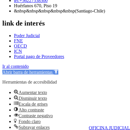
tel:+56227538300
Huérfanos 670, Piso 19
&nbsp&nbsp&nbsp&nbsp&nbsp(Santiago-Chile)
link de interés
Poder Judicial
FNE
OECD
ICN
Portal pago de Proveedores
Ir al contenido
Abrir barra de herramientas
Herramientas de accesibilidad
Aumentar texto
Disminuir texto
Escala de grises
Alto contraste
Contraste negativo
Fondo claro
Subrayar enlaces
OFICINA JUDICIAL