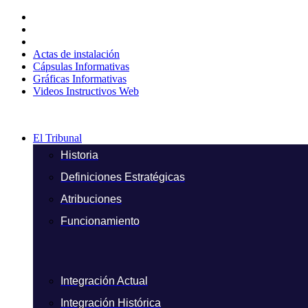
Ir
al
contenido
Actas de instalación
Cápsulas Informativas
Gráficas Informativas
Videos Instructivos Web
El Tribunal
Historia
Definiciones Estratégicas
Atribuciones
Funcionamiento
Integración Actual
Integración Histórica