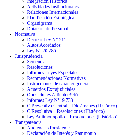
Integración Histórica
Actividades Institucionales
Relaciones Internacionales
Planificación Estratégica
Organigrama
Dotación de Personal
Normativa
Decreto Ley N° 211
Autos Acordados
Ley N° 20.285
Jurisprudencia
Sentencias
Resoluciones
Informes Leyes Especiales
Recomendaciones Normativas
Instrucciones de carácter general
Acuerdos Extrajudiciales
Oposiciones Artículo 39h)
Informes Ley N°19.733
C.Preventiva Central – Dictámenes (Histórico)
C.Resolutiva – Resoluciones (Histórico)
Ley Antimonopolio – Resoluciones (Histórico)
Transparencia
Audiencias Presidente
Declaración de Interés y Patrimonio