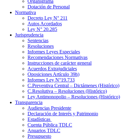
Organigrama
Dotación de Personal
Normativa
Decreto Ley N° 211
Autos Acordados
Ley N° 20.285
Jurisprudencia
Sentencias
Resoluciones
Informes Leyes Especiales
Recomendaciones Normativas
Instrucciones de carácter general
Acuerdos Extrajudiciales
Oposiciones Artículo 39h)
Informes Ley N°19.733
C.Preventiva Central – Dictámenes (Histórico)
C.Resolutiva – Resoluciones (Histórico)
Ley Antimonopolio – Resoluciones (Histórico)
Transparencia
Audiencias Presidente
Declaración de Interés y Patrimonio
Estadísticas
Cuenta Pública TDLC
Anuarios TDLC
Presupuesto