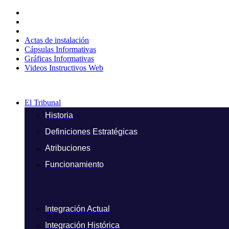
Ir
al
contenido
Actas de instalación
Cápsulas Informativas
Gráficas Informativas
Videos Instructivos Web
El Tribunal
Historia
Definiciones Estratégicas
Atribuciones
Funcionamiento
Integración Actual
Integración Histórica