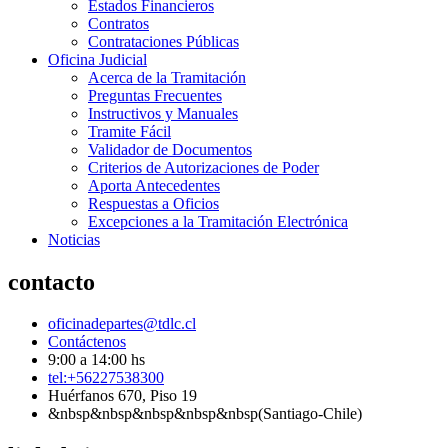
Estados Financieros
Contratos
Contrataciones Públicas
Oficina Judicial
Acerca de la Tramitación
Preguntas Frecuentes
Instructivos y Manuales
Tramite Fácil
Validador de Documentos
Criterios de Autorizaciones de Poder
Aporta Antecedentes
Respuestas a Oficios
Excepciones a la Tramitación Electrónica
Noticias
contacto
oficinadepartes@tdlc.cl
Contáctenos
9:00 a 14:00 hs
tel:+56227538300
Huérfanos 670, Piso 19
&nbsp&nbsp&nbsp&nbsp&nbsp(Santiago-Chile)