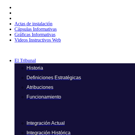
Ir
al
contenido
Actas de instalación
Cápsulas Informativas
Gráficas Informativas
Videos Instructivos Web
El Tribunal
Historia
Definiciones Estratégicas
Atribuciones
Funcionamiento
Integración Actual
Integración Histórica