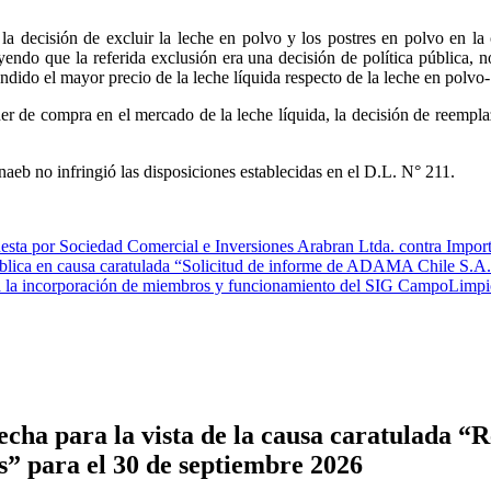
 la decisión de excluir la leche en polvo y los postres en polvo en l
uyendo que la referida exclusión era una decisión de política pública,
endido el mayor precio de la leche líquida respecto de la leche en pol
 de compra en el mercado de la leche líquida, la decisión de reemplazar
naeb no infringió las disposiciones establecidas en el D.L. N° 211.
ta por Sociedad Comercial e Inversiones Arabran Ltda. contra Impor
ca en causa caratulada “Solicitud de informe de ADAMA Chile S.A. y ot
ara la incorporación de miembros y funcionamiento del SIG CampoLimpio
cha para la vista de la causa caratulada “R
s” para el 30 de septiembre 2026