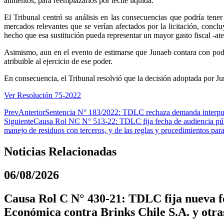
alimentos, para reemplazarlos por leche líquida.
El Tribunal centró su análisis en las consecuencias que podría tener
mercados relevantes que se verían afectados por la licitación, concl
hecho que esa sustitución pueda representar un mayor gasto fiscal -at
Asimismo, aun en el evento de estimarse que Junaeb contara con poder
atribuible al ejercicio de ese poder.
En consecuencia, el Tribunal resolvió que la decisión adoptada por Ju
Ver Resolución 75-2022
Prev
Anterior
Sentencia N° 183/2022: TDLC rechaza demanda interpues
Siguiente
Causa Rol NC N° 513-22: TDLC fija fecha de audiencia públi
manejo de residuos con terceros, y de las reglas y procedimientos p
Noticias Relacionadas
06/08/2026
Causa Rol C N° 430-21: TDLC fija nueva fe
Económica contra Brinks Chile S.A. y otra