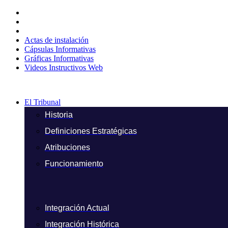
Ir
al
contenido
Actas de instalación
Cápsulas Informativas
Gráficas Informativas
Videos Instructivos Web
El Tribunal
Historia
Definiciones Estratégicas
Atribuciones
Funcionamiento
Integración Actual
Integración Histórica