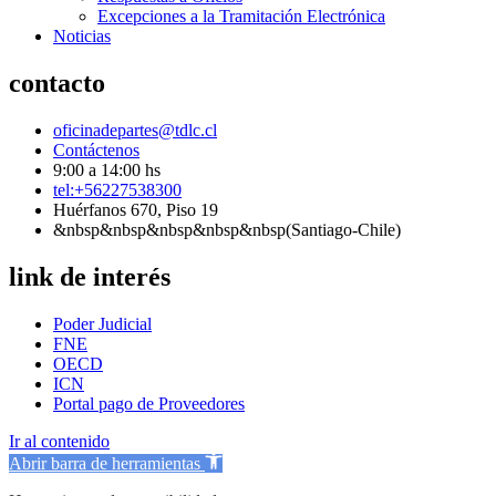
Excepciones a la Tramitación Electrónica
Noticias
contacto
oficinadepartes@tdlc.cl
Contáctenos
9:00 a 14:00 hs
tel:+56227538300
Huérfanos 670, Piso 19
&nbsp&nbsp&nbsp&nbsp&nbsp(Santiago-Chile)
link de interés
Poder Judicial
FNE
OECD
ICN
Portal pago de Proveedores
Ir al contenido
Abrir barra de herramientas