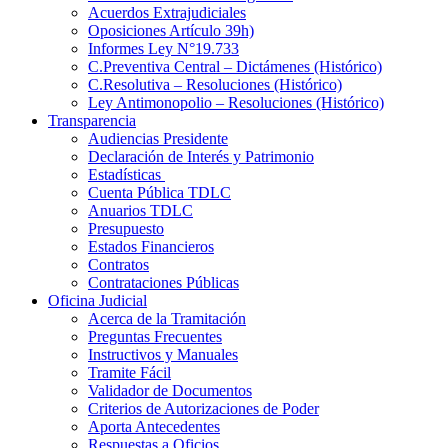
Acuerdos Extrajudiciales
Oposiciones Artículo 39h)
Informes Ley N°19.733
C.Preventiva Central – Dictámenes (Histórico)
C.Resolutiva – Resoluciones (Histórico)
Ley Antimonopolio – Resoluciones (Histórico)
Transparencia
Audiencias Presidente
Declaración de Interés y Patrimonio
Estadísticas
Cuenta Pública TDLC
Anuarios TDLC
Presupuesto
Estados Financieros
Contratos
Contrataciones Públicas
Oficina Judicial
Acerca de la Tramitación
Preguntas Frecuentes
Instructivos y Manuales
Tramite Fácil
Validador de Documentos
Criterios de Autorizaciones de Poder
Aporta Antecedentes
Respuestas a Oficios