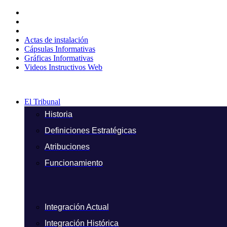
Ir
al
contenido
Actas de instalación
Cápsulas Informativas
Gráficas Informativas
Videos Instructivos Web
El Tribunal
Historia
Definiciones Estratégicas
Atribuciones
Funcionamiento
Integración Actual
Integración Histórica