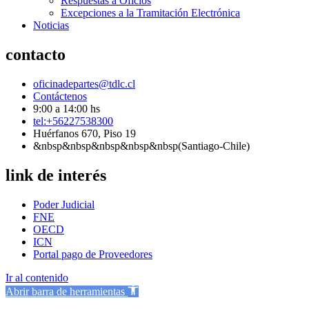
Respuestas a Oficios
Excepciones a la Tramitación Electrónica
Noticias
contacto
oficinadepartes@tdlc.cl
Contáctenos
9:00 a 14:00 hs
tel:+56227538300
Huérfanos 670, Piso 19
&nbsp&nbsp&nbsp&nbsp&nbsp(Santiago-Chile)
link de interés
Poder Judicial
FNE
OECD
ICN
Portal pago de Proveedores
Ir al contenido
Abrir barra de herramientas