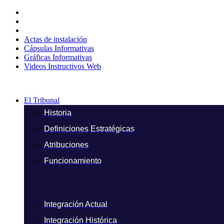
Ir
al
contenido
Actas de instalación
Cápsulas Informativas
Gráficas Informativas
Videos Instructivos Web
El Tribunal
Historia
Definiciones Estratégicas
Atribuciones
Funcionamiento
Integración Actual
Integración Histórica