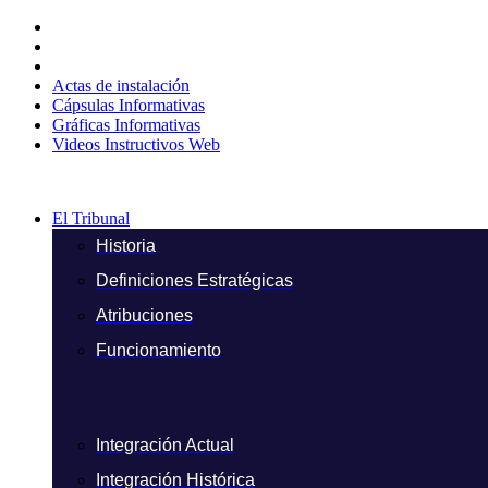
Ir
al
contenido
Actas de instalación
Cápsulas Informativas
Gráficas Informativas
Videos Instructivos Web
El Tribunal
Historia
Definiciones Estratégicas
Atribuciones
Funcionamiento
Integración Actual
Integración Histórica