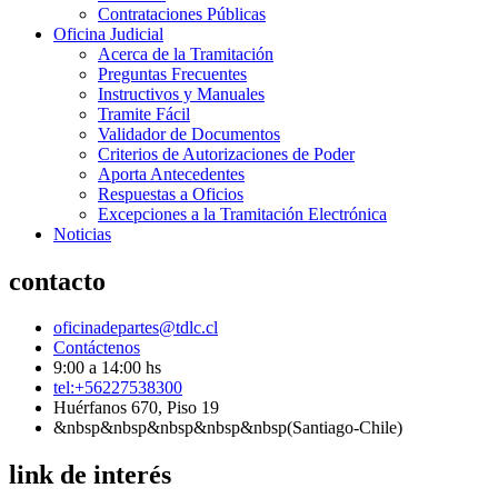
Contrataciones Públicas
Oficina Judicial
Acerca de la Tramitación
Preguntas Frecuentes
Instructivos y Manuales
Tramite Fácil
Validador de Documentos
Criterios de Autorizaciones de Poder
Aporta Antecedentes
Respuestas a Oficios
Excepciones a la Tramitación Electrónica
Noticias
contacto
oficinadepartes@tdlc.cl
Contáctenos
9:00 a 14:00 hs
tel:+56227538300
Huérfanos 670, Piso 19
&nbsp&nbsp&nbsp&nbsp&nbsp(Santiago-Chile)
link de interés