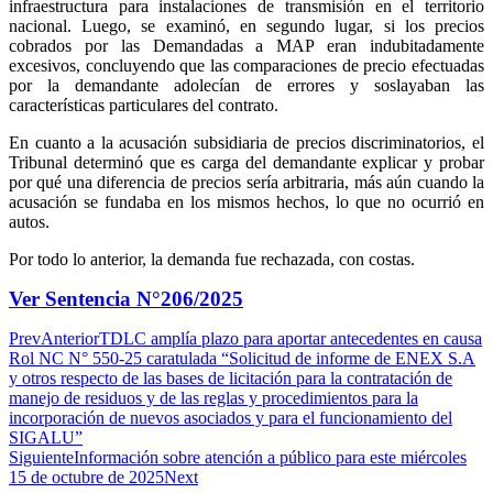
infraestructura para instalaciones de transmisión en el territorio
nacional. Luego, se examinó, en segundo lugar, si los precios
cobrados por las Demandadas a MAP eran indubitadamente
excesivos, concluyendo que las comparaciones de precio efectuadas
por la demandante adolecían de errores y soslayaban las
características particulares del contrato.
En cuanto a la acusación subsidiaria de precios discriminatorios, el
Tribunal determinó que es carga del demandante explicar y probar
por qué una diferencia de precios sería arbitraria, más aún cuando la
acusación se fundaba en los mismos hechos, lo que no ocurrió en
autos.
Por todo lo anterior, la demanda fue rechazada, con costas.
Ver Sentencia N°206/2025
Prev
Anterior
TDLC amplía plazo para aportar antecedentes en causa
Rol NC N° 550-25 caratulada “Solicitud de informe de ENEX S.A
y otros respecto de las bases de licitación para la contratación de
manejo de residuos y de las reglas y procedimientos para la
incorporación de nuevos asociados y para el funcionamiento del
SIGALU”
Siguiente
Información sobre atención a público para este miércoles
15 de octubre de 2025
Next