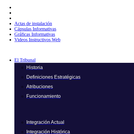
Ir
al
contenido
Actas de instalación
Cápsulas Informativas
Gráficas Informativas
Videos Instructivos Web
El Tribunal
Historia
Definiciones Estratégicas
Atribuciones
Funcionamiento
Integración Actual
Integración Histórica