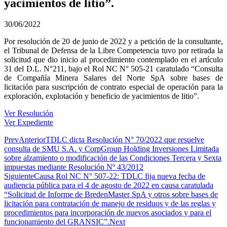
yacimientos de litio”.
30/06/2022
Por resolución de 20 de junio de 2022 y a petición de la consultante,
el Tribunal de Defensa de la Libre Competencia tuvo por retirada la
solicitud que dio inicio al procedimiento contemplado en el artículo
31 del D.L. N°211, bajo el Rol NC N° 505-21 caratulado “Consulta
de Compañía Minera Salares del Norte SpA sobre bases de
licitación para suscripción de contrato especial de operación para la
exploración, explotación y beneficio de yacimientos de litio”.
Ver Resolución
Ver Expediente
Prev
Anterior
TDLC dicta Resolución N° 70/2022 que resuelve
consulta de SMU S.A. y CorpGroup Holding Inversiones Limitada
sobre alzamiento o modificación de las Condiciones Tercera y Sexta
impuestas mediante Resolución Nº 43/2012
Siguiente
Causa Rol NC N° 507-22: TDLC fija nueva fecha de
audiencia pública para el 4 de agosto de 2022 en causa caratulada
“Solicitud de Informe de BredenMaster SpA y otros sobre bases de
licitación para contratación de manejo de residuos y de las reglas y
procedimientos para incorporación de nuevos asociados y para el
funcionamiento del GRANSIC”.
Next