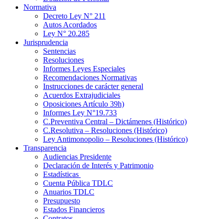
Normativa
Decreto Ley N° 211
Autos Acordados
Ley N° 20.285
Jurisprudencia
Sentencias
Resoluciones
Informes Leyes Especiales
Recomendaciones Normativas
Instrucciones de carácter general
Acuerdos Extrajudiciales
Oposiciones Artículo 39h)
Informes Ley N°19.733
C.Preventiva Central – Dictámenes (Histórico)
C.Resolutiva – Resoluciones (Histórico)
Ley Antimonopolio – Resoluciones (Histórico)
Transparencia
Audiencias Presidente
Declaración de Interés y Patrimonio
Estadísticas
Cuenta Pública TDLC
Anuarios TDLC
Presupuesto
Estados Financieros
Contratos