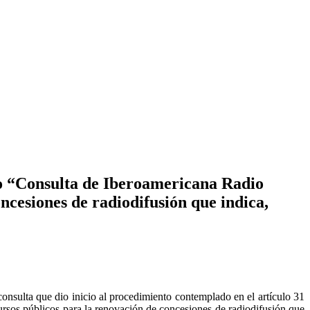
do “Consulta de Iberoamericana Radio
oncesiones de radiodifusión que indica,
consulta que dio inicio al procedimiento contemplado en el artículo 31
rsos públicos para la renovación de concesiones de radiodifusión que