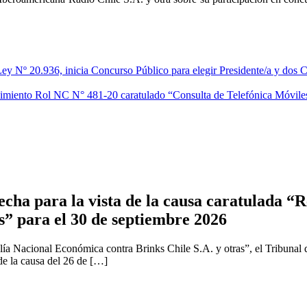
ey Nº 20.936, inicia Concurso Público para elegir Presidente/a y dos C
edimiento Rol NC N° 481-20 caratulado “Consulta de Telefónica Móviles
cha para la vista de la causa caratulada “R
s” para el 30 de septiembre 2026
ía Nacional Económica contra Brinks Chile S.A. y otras”, el Tribunal 
 de la causa del 26 de […]