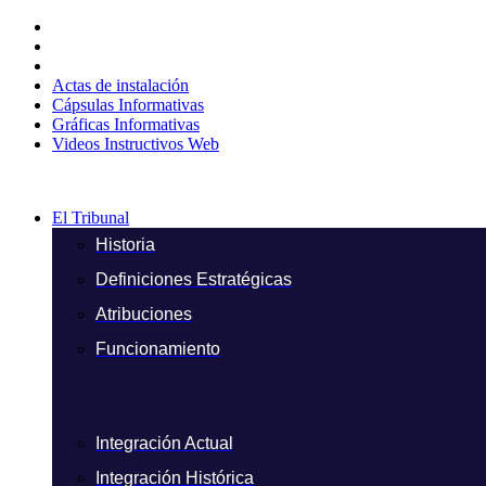
Ir
al
contenido
Actas de instalación
Cápsulas Informativas
Gráficas Informativas
Videos Instructivos Web
El Tribunal
Historia
Definiciones Estratégicas
Atribuciones
Funcionamiento
Integración Actual
Integración Histórica