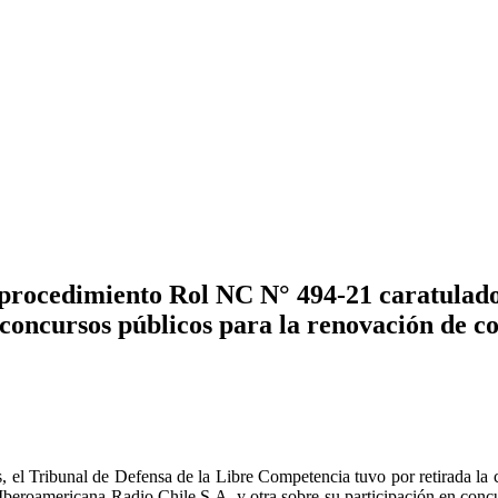
l procedimiento Rol NC N° 494-21 caratula
 concursos públicos para la renovación de c
s, el Tribunal de Defensa de la Libre Competencia tuvo por retirada la 
beroamericana Radio Chile S.A. y otra sobre su participación en concu