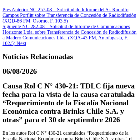
Prev
Anterior
NC 257-08 – Solicitud de Informe del Sr. Rodolfo
Campos Porflitt sobre Transferencia de Concesión de Radiodifusión
(XQD-86 FM, Osorno, F. 103.5)
Siguiente
NC 282-08 – Solicitud de Informe de Comunicaciones
Horizonte Ltda. sobre Transferencia de Concesión de Radiodifusión
a Madero Comunicaciones Ltda. (XQA-43 FM, Antofagasta, F.
102.5)
Next
Noticias Relacionadas
06/08/2026
Causa Rol C N° 430-21: TDLC fija nueva
fecha para la vista de la causa caratulada
“Requerimiento de la Fiscalía Nacional
Económica contra Brinks Chile S.A. y
otras” para el 30 de septiembre 2026
En los autos Rol C N° 430-21 caratulados “Requerimiento de la
Fiscalía Nacional Económica contra Brinks Chile S.A. y otras”, el