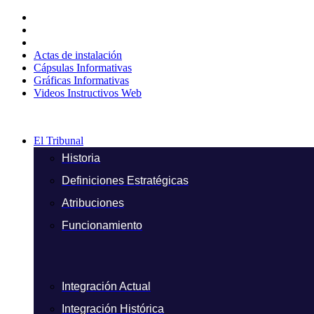
Ir
al
contenido
Actas de instalación
Cápsulas Informativas
Gráficas Informativas
Videos Instructivos Web
El Tribunal
Historia
Definiciones Estratégicas
Atribuciones
Funcionamiento
Integración Actual
Integración Histórica