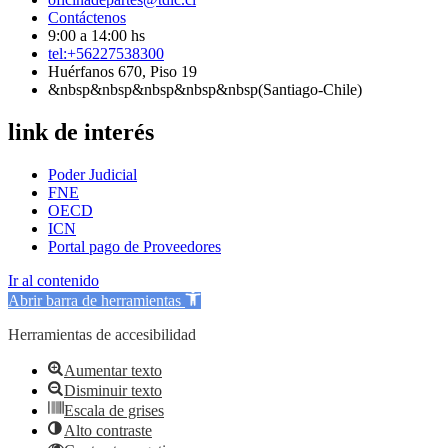
Contáctenos
9:00 a 14:00 hs
tel:+56227538300
Huérfanos 670, Piso 19
&nbsp&nbsp&nbsp&nbsp&nbsp(Santiago-Chile)
link de interés
Poder Judicial
FNE
OECD
ICN
Portal pago de Proveedores
Ir al contenido
Abrir barra de herramientas
Herramientas de accesibilidad
Aumentar texto
Disminuir texto
Escala de grises
Alto contraste