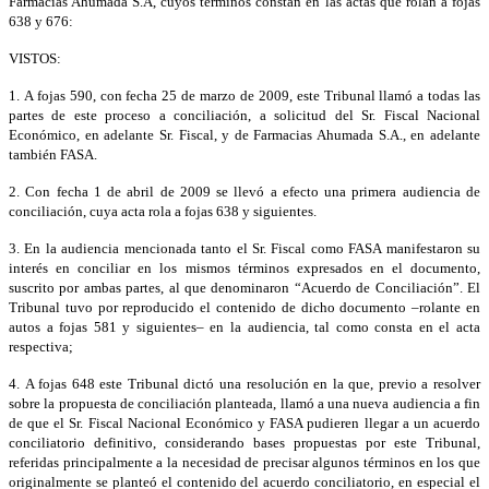
Farmacias Ahumada S.A, cuyos términos constan en las actas que rolan a fojas
638 y 676:
VISTOS:
1. A fojas 590, con fecha 25 de marzo de 2009, este Tribunal llamó a todas las
partes de este proceso a conciliación, a solicitud del Sr. Fiscal Nacional
Económico, en adelante Sr. Fiscal, y de Farmacias Ahumada S.A., en adelante
también FASA.
2. Con fecha 1 de abril de 2009 se llevó a efecto una primera audiencia de
conciliación, cuya acta rola a fojas 638 y siguientes.
3. En la audiencia mencionada tanto el Sr. Fiscal como FASA manifestaron su
interés en conciliar en los mismos términos expresados en el documento,
suscrito por ambas partes, al que denominaron “Acuerdo de Conciliación”. El
Tribunal tuvo por reproducido el contenido de dicho documento –rolante en
autos a fojas 581 y siguientes– en la audiencia, tal como consta en el acta
respectiva;
4. A fojas 648 este Tribunal dictó una resolución en la que, previo a resolver
sobre la propuesta de conciliación planteada, llamó a una nueva audiencia a fin
de que el Sr. Fiscal Nacional Económico y FASA pudieren llegar a un acuerdo
conciliatorio definitivo, considerando bases propuestas por este Tribunal,
referidas principalmente a la necesidad de precisar algunos términos en los que
originalmente se planteó el contenido del acuerdo conciliatorio, en especial el