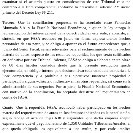
examinar si el acuerdo puesto en consideración de este Tribunal es o no
contrario a la libre competencia, conforme lo prescribe el artículo 22º inciso
primero del Decreto Ley Nº 211;
Tercero: Que la conciliación propuesta se ha acordado entre Farmacias
Ahumada S.A. y la Fiscalía Nacional Económica, a quien la ley otorga la
representación del interés general de la colectividad en esta sede, y consiste, en
síntesis, en que FASA reconoce en juicio en forma expresa ciertos hechos
personales de esa parte, y se obliga a aportar en el futuro antecedentes que, a
juicio del Señor Fiscal, serían relevantes para el esclarecimiento de los hechos
materia de autos respecto de las restantes requeridas, los que serán calificados
en definitiva por este Tribunal. Además, FASA se obliga a elaborar, en un plazo
de 60 días hábiles contados desde que la presente resolución quede
ejecutoriada, un código interno para desincentivar toda conducta contraria a la
libre competencia y a prohibir a sus ejecutivos mantener propiedad o
participación alguna –directa o indirecta– en las otras requeridas, así como en la
administración de sus negocios. Por su parte, la Fiscalía Nacional Económica,
con motivo de la conciliación, ha aceptado desistirse del requerimiento en
contra de FASA;
Cuarto: Que la requerida, FASA, reconoció haber participado en los hechos
materia del requerimiento de autos en los términos indicados en la conciliación,
según recoge el acta de fojas 638 y siguientes; que dicha empresa aceptó
expresamente que el pago monetario de 1.350 Unidades Tributarias Anuales, al
que queda obligada, es equivalente a una multa, y por ende implica