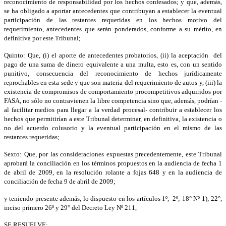
reconocimiento de responsabilidad por los hechos confesados; y que, además,
se ha obligado a aportar antecedentes que contribuyan a establecer la eventual
participación de las restantes requeridas en los hechos motivo del
requerimiento, antecedentes que serán ponderados, conforme a su mérito, en
definitiva por este Tribunal;
Quinto: Que, (i) el aporte de antecedentes probatorios, (ii) la aceptación del
pago de una suma de dinero equivalente a una multa, esto es, con un sentido
punitivo, consecuencia del reconocimiento de hechos jurídicamente
reprochables en esta sede y que son materia del requerimiento de autos y, (iii) la
existencia de compromisos de comportamiento procompetitivos adquiridos por
FASA, no sólo no contravienen la libre competencia sino que, además, podrían -
al facilitar medios para llegar a la verdad procesal- contribuir a establecer los
hechos que permitirían a este Tribunal determinar, en definitiva, la existencia o
no del acuerdo colusorio y la eventual participación en el mismo de las
restantes requeridas;
Sexto: Que, por las consideraciones expuestas precedentemente, este Tribunal
aprobará la conciliación en los términos propuestos en la audiencia de fecha 1
de abril de 2009, en la resolución rolante a fojas 648 y en la audiencia de
conciliación de fecha 9 de abril de 2009;
y teniendo presente además, lo dispuesto en los artículos 1º, 2º; 18° Nº 1); 22°,
inciso primero 26º y 29° del Decreto Ley Nº 211,
SE RESUELVE: