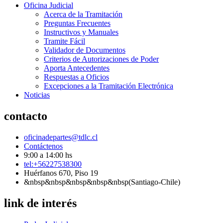
Oficina Judicial
Acerca de la Tramitación
Preguntas Frecuentes
Instructivos y Manuales
Tramite Fácil
Validador de Documentos
Criterios de Autorizaciones de Poder
Aporta Antecedentes
Respuestas a Oficios
Excepciones a la Tramitación Electrónica
Noticias
contacto
oficinadepartes@tdlc.cl
Contáctenos
9:00 a 14:00 hs
tel:+56227538300
Huérfanos 670, Piso 19
&nbsp&nbsp&nbsp&nbsp&nbsp(Santiago-Chile)
link de interés