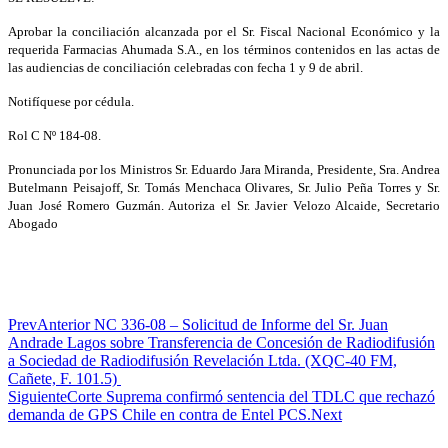
Aprobar la conciliación alcanzada por el Sr. Fiscal Nacional Económico y la
requerida Farmacias Ahumada S.A., en los términos contenidos en las actas de
las audiencias de conciliación celebradas con fecha 1 y 9 de abril.
Notifíquese por cédula.
Rol C Nº 184-08.
Pronunciada por los Ministros Sr. Eduardo Jara Miranda, Presidente, Sra. Andrea
Butelmann Peisajoff, Sr. Tomás Menchaca Olivares, Sr. Julio Peña Torres y Sr.
Juan José Romero Guzmán. Autoriza el Sr. Javier Velozo Alcaide, Secretario
Abogado
Prev
Anterior
NC 336-08 – Solicitud de Informe del Sr. Juan
Andrade Lagos sobre Transferencia de Concesión de Radiodifusión
a Sociedad de Radiodifusión Revelación Ltda. (XQC-40 FM,
Cañete, F. 101.5)
Siguiente
Corte Suprema confirmó sentencia del TDLC que rechazó
demanda de GPS Chile en contra de Entel PCS.
Next