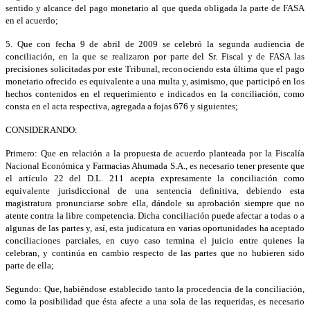
sentido y alcance del pago monetario al que queda obligada la parte de FASA
en el acuerdo;
5. Que con fecha 9 de abril de 2009 se celebró la segunda audiencia de
conciliación, en la que se realizaron por parte del Sr. Fiscal y de FASA las
precisiones solicitadas por este Tribunal, reconociendo esta última que el pago
monetario ofrecido es equivalente a una multa y, asimismo, que participó en los
hechos contenidos en el requerimiento e indicados en la conciliación, como
consta en el acta respectiva, agregada a fojas 676 y siguientes;
CONSIDERANDO:
Primero: Que en relación a la propuesta de acuerdo planteada por la Fiscalía
Nacional Económica y Farmacias Ahumada S.A., es necesario tener presente que
el artículo 22 del D.L. 211 acepta expresamente la conciliación como
equivalente jurisdiccional de una sentencia definitiva, debiendo esta
magistratura pronunciarse sobre ella, dándole su aprobación siempre que no
atente contra la libre competencia. Dicha conciliación puede afectar a todas o a
algunas de las partes y, así, esta judicatura en varias oportunidades ha aceptado
conciliaciones parciales, en cuyo caso termina el juicio entre quienes la
celebran, y continúa en cambio respecto de las partes que no hubieren sido
parte de ella;
Segundo: Que, habiéndose establecido tanto la procedencia de la conciliación,
como la posibilidad que ésta afecte a una sola de las requeridas, es necesario