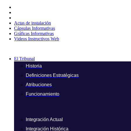
Ir
al
contenido
Actas de instalación
Cápsulas Informativas
Gráficas Informativas
Videos Instructivos Web
El Tribunal
Historia
Definiciones Estratégicas
Atribuciones
Funcionamiento
Integración Actual
Integración Histórica