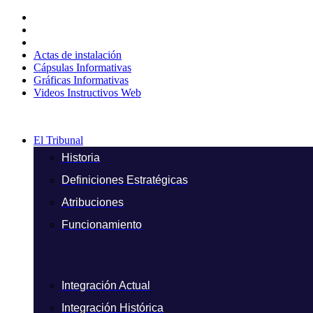
Ir
al
contenido
Actas de instalación
Cápsulas Informativas
Gráficas Informativas
Videos Instructivos Web
El Tribunal
Historia
Definiciones Estratégicas
Atribuciones
Funcionamiento
Integración Actual
Integración Histórica